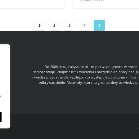
środek o działaniu przeciwzapalnym
 głos to silny głos?
rozgrzewającym i wspomagającym w
drobnoustrojami. Łagodzi objawy infe
katar i ból gardła.
1
2
3
4
5
l
Od 2006 roku, easyvoice.pl - to pierwsze i jedyne w swoim
samorozwoju. Znajdziesz tu ćwiczenia i narzędzia do pracy nad g
i wiedzę przydatną dla każdego, kto występuje publicznie – mówi 
odkrywać siebie. Materiały, które tu gromadzimy to wiedza pr
s