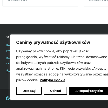
brzmieniu oraz swobodzie mówienia/śpiewania,
czy tylko głośny
warto zadbać o to, na co mamy wpływ.
STRONY INFORMACYJNE
KONTAKT Z REDAKCJĄ
Cenimy prywatność użytkowników
Regulamin zakupów i polityka
Email:
redakcja@easyvoice.p
prywatności
Używamy plików cookie, aby poprawić jakość
WSPÓŁPRACE, OFERTY
przeglądania, wyświetlać reklamy lub treści dostosowane
Prawa autorskie i wykorzystywanie treści
Email:
karol@easyvoice.pl
do indywidualnych potrzeb użytkowników oraz
serwisu
analizować ruch na stronie. Kliknięcie przycisku „Akceptuj
Źródła
WIĘCEJ INFORMACJI
wszystkie” oznacza zgodę na wykorzystywanie przez na
plików cookie.
Polityka Cookie
Dostosuj
Odrzuć
Akceptuj wszystko