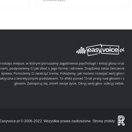
,
alkę z
kcji – kaszel,
 rodzaju miejsce, w którym poruszamy zagadnienia psychologii i emisji głosu oraz
łosem, podpowiemy Ci jak dbać o jego formę i zdrowie. Znajdziesz także ćwiczenia
i śpiewa. Pomożemy Ci zwalczyć tremę. Pokażemy, jak możesz rozwijać swój głos i
aktyczna z teoretycznymi podstawami. To efekt ponad 15 lat pracy nad głosem i z
głosem. Zainspiruj się, zmień swoje życie. Okryj swój głos- odkryj siebie.
Easyvoice.pl © 2006-2022. Wszystkie prawa zastrzeżone. Stronę zrobiły: