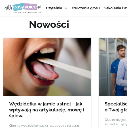
Czytelnia
Ćwiczenia głosu
Szkolenia i w
Nowości
Wędzidełka w jamie ustnej – jak
Specjaliśc
wpływają na artykulację, mowę i
o Twój gł
śpiew.
Głos to nie jes
szufladce. Łącz
Choć to wędzidełko języka jest obecnie na ustach