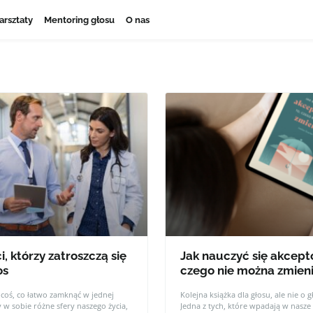
arsztaty
Mentoring głosu
O nas
i, którzy zatroszczą się
Jak nauczyć się akcept
os
czego nie można zmien
t coś, co łatwo zamknąć w jednej
Kolejna książka dla głosu, ale nie o g
y w sobie różne sfery naszego życia,
Jedna z tych, które wpadają w nasze