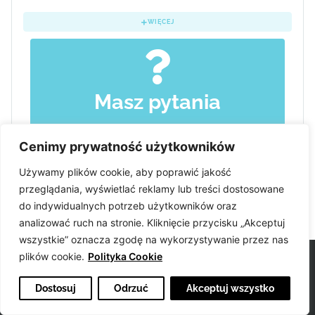
WIĘCEJ
Masz pytania
Jeśli masz pytania, szukasz odpowiedniego
Cenimy prywatność użytkowników
warsztatu dla siebie – napisz do nas:
Używamy plików cookie, aby poprawić jakość
e-mail:
sylwia@easyvoice.pl
przeglądania, wyświetlać reklamy lub treści dostosowane
do indywidualnych potrzeb użytkowników oraz
analizować ruch na stronie. Kliknięcie przycisku „Akceptuj
wszystkie” oznacza zgodę na wykorzystywanie przez nas
plików cookie.
Polityka Cookie
Dostosuj
Odrzuć
Akceptuj wszystko
Od 2006 roku, easyvoice.pl - to pierwsze i jedyne w swoim rodzaju miejsce,