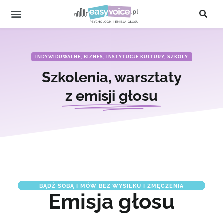
INDYWIDUWALNE, BIZNES, INSTYTUCJE KULTURY, SZKOŁY
Szkolenia, warsztaty
z emisji głosu
BĄDŹ SOBĄ I MÓW BEZ WYSIŁKU I ZMĘCZENIA
Emisja głosu