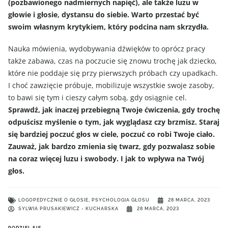
(pozbawionego nadmiernych napięć), ale także luzu w
głowie i głosie, dystansu do siebie. Warto przestać być
swoim własnym krytykiem, który podcina nam skrzydła.
Nauka mówienia, wydobywania dźwięków to oprócz pracy
także zabawa, czas na poczucie się znowu trochę jak dziecko,
które nie poddaje się przy pierwszych próbach czy upadkach.
I choć zawzięcie próbuje, mobilizuje wszystkie swoje zasoby,
to bawi się tym i cieszy całym sobą, gdy osiągnie cel.
Sprawdź, jak inaczej przebiegną Twoje ćwiczenia, gdy trochę
odpuścisz myślenie o tym, jak wyglądasz czy brzmisz. Staraj
się bardziej poczuć głos w ciele, poczuć co robi Twoje ciało.
Zauważ, jak bardzo zmienia się twarz, gdy pozwalasz sobie
na coraz więcej luzu i swobody. I jak to wpływa na Twój
głos.
LOGOPEDYCZNIE O GŁOSIE
,
PSYCHOLOGIA GŁOSU
28 MARCA, 2023
SYLWIA PRUSAKIEWICZ - KUCHARSKA
28 MARCA, 2023