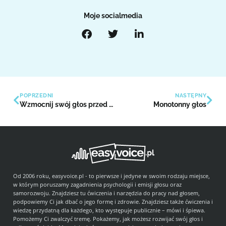
Moje socialmedia
POPRZEDNI
NASTĘPNY
Wzmocnij swój głos przed wystąpieniem
Monotonny głos
Od 2006 roku, easyvoice.pl - to pierwsze i jedyne w swoim rodzaju miejsce,
w którym poruszamy zagadnienia psychologii i emisji głosu oraz
samorozwoju. Znajdziesz tu ćwiczenia i narzędzia do pracy nad głosem,
podpowiemy Ci jak dbać o jego formę i zdrowie. Znajdziesz także ćwiczenia i
wiedzę przydatną dla każdego, kto występuje publicznie – mówi i śpiewa.
Pomożemy Ci zwalczyć tremę. Pokażemy, jak możesz rozwijać swój głos i