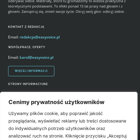
odkrywać siebie. Materiały, które tu gromadzimy to wiedza praktyczna z
teoretycznymi podstawami. To efekt ponad 15 lat pracy nad głosem i z
głosem. Zainspiruj się, zmień swoje życie. Okryj swój głos- odkryj siebie.
KONTAKT Z REDAKCJĄ
Email:
redakcja@easyvoice.pl
WSPÓŁPRACE, OFERTY
Email:
karol@easyvoice.pl
WIĘCEJ INFORMACJI
STRONY INFORMACYJNE
Regulamin zakupów i polityka prywatności
Cenimy prywatność użytkowników
Prawa autorskie i wykorzystywanie treści serwisu
Używamy plików cookie, aby poprawić jakość
Źródła
przeglądania, wyświetlać reklamy lub treści dostosowane
do indywidualnych potrzeb użytkowników oraz
analizować ruch na stronie. Kliknięcie przycisku „Akceptuj