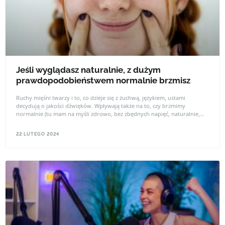
Jeśli wyglądasz naturalnie, z dużym
prawdopodobieństwem normalnie brzmisz
Ruchy mięśni twarzy i to, co dzieje się z żuchwą, językiem, ustami
decydują o jakości dźwięków. Wpływają także na to, czy brzmimy
normalnie (tu mam na myśli zdrowo, bez zbędnych napięć, naturalnie,
bez zniekształceń, wysiłku krtani).
22 LUTEGO 2024