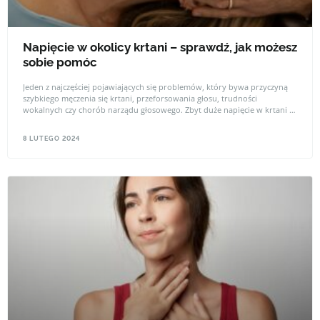
Napięcie w okolicy krtani – sprawdź, jak możesz
sobie pomóc
Jeden z najczęściej pojawiających się problemów, który bywa przyczyną
szybkiego męczenia się krtani, przeforsowania głosu, trudności
wokalnych czy chorób narządu głosowego. Zbyt duże napięcie w krtani i
w jej okolicy, które negatywnie wpływa na pracę mięśni krtaniowych i
fałdy głosowe.
8 LUTEGO 2024