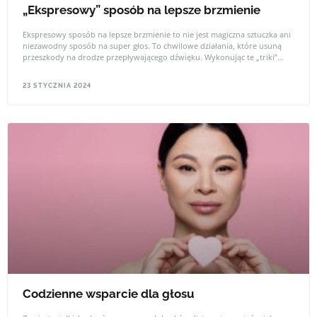
„Ekspresowy” sposób na lepsze brzmienie
Ekspresowy sposób na lepsze brzmienie to nie jest magiczna sztuczka ani
niezawodny sposób na super głos. To chwilowe działania, które usuną
przeszkody na drodze przepływającego dźwięku. Wykonując te „triki”
możesz zauważyć, jakie obszary w Twoim ciele wymagają wsparcia,
możesz też włączyć te ćwiczenia do swojej codziennej głosowej praktyki.
23 STYCZNIA 2024
Codzienne wsparcie dla głosu