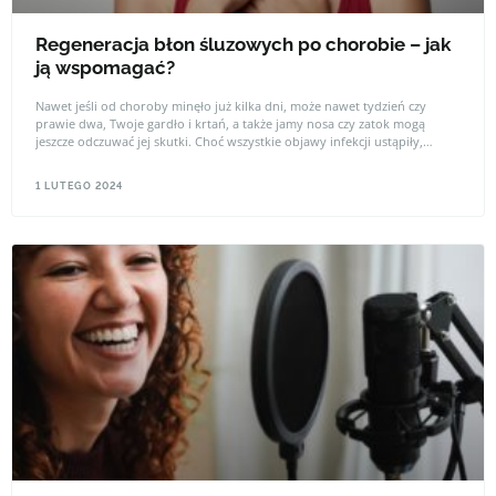
Regeneracja błon śluzowych po chorobie – jak
ją wspomagać?
Nawet jeśli od choroby minęło już kilka dni, może nawet tydzień czy
prawie dwa, Twoje gardło i krtań, a także jamy nosa czy zatok mogą
jeszcze odczuwać jej skutki. Choć wszystkie objawy infekcji ustąpiły,
możesz nadal pokasływać, odczuwać podrażnienie, suchość gardła, także
nosa. Jest to czas, w którym nabłonek dróg oddechowych musi się
1 LUTEGO 2024
zregenerować. To niestety trwa, zwłaszcza jeśli męczył Cię uciążliwy kaszel
lub katar nie pozwalał swobodnie oddychać. Możesz jednak nieco
wspomóc swój organizm i zachodzące w nim procesy regeneracyjne.