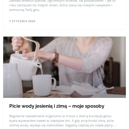
Zamiast wielkich planów, ogromnych kroków, list postanowień – jak co
roku zachęcam do małych zmian, które staną się nowymi nawykami i
wzmocnią Twój głos.
7 STYCZNIA 2024
Picie wody jesienią i zimą – moje sposoby
Regularne nawadnianie organizmu w trosce o dobrą kondycje głosu
bywa wyzwaniem nawet w cieplejsze dni. A gdy przychodzi zima, picie
zimnej wody, wydaje się niemożliwe. Sięgamy częściej po ciepłe płyny.