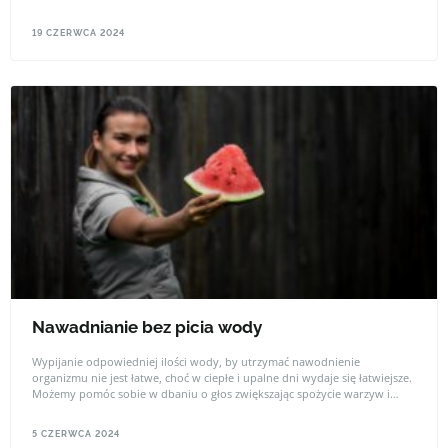
19 CZERWCA 2024
Nawadnianie bez picia wody
Wypijanie odpowiedniej ilości wody, by utrzymać nawodnienie
organizmu nie jest łatwe, choć w ciepłe i upalne dni wydaje się łatwiejsze.
Możemy pomóc sobie w dbaniu o głos zwiększając spożycie warzyw i
owoców, które zawierają duże ilości wody. To dodatkowa porcja wody
bez picia wody. Arbuz, melon, ogórek, pomidor, truskawki – to tylko
5 CZERWCA 2024
niektóre propozycje. Zabierz ze sobą porcję warzyw czy owoców i