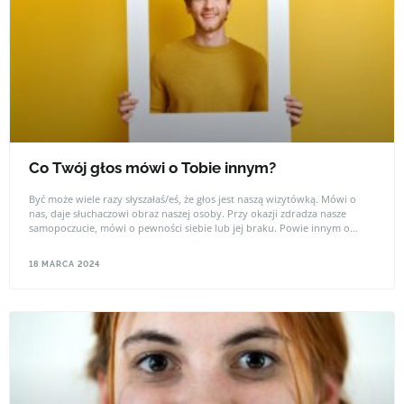
Co Twój głos mówi o Tobie innym?
Być może wiele razy słyszałaś/eś, że głos jest naszą wizytówką. Mówi o
nas, daje słuchaczowi obraz naszej osoby. Przy okazji zdradza nasze
samopoczucie, mówi o pewności siebie lub jej braku. Powie innym o
wiele więcej niż my powiedzielibyśmy o sobie podczas pierwszego
spotkania.
18 MARCA 2024