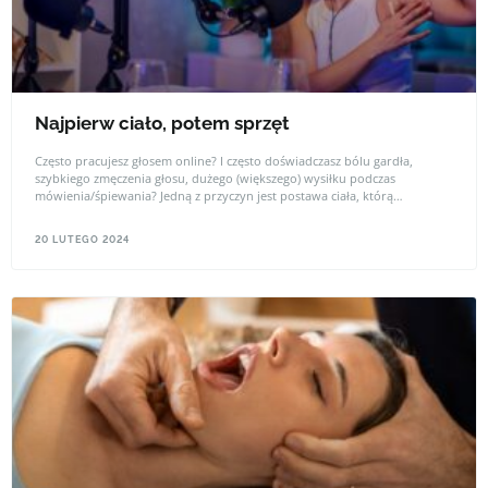
Najpierw ciało, potem sprzęt
Często pracujesz głosem online? I często doświadczasz bólu gardła,
szybkiego zmęczenia głosu, dużego (większego) wysiłku podczas
mówienia/śpiewania? Jedną z przyczyn jest postawa ciała, którą
przyjmujemy ze względu na to, w jakich warunkach emitujemy dźwięki.
20 LUTEGO 2024