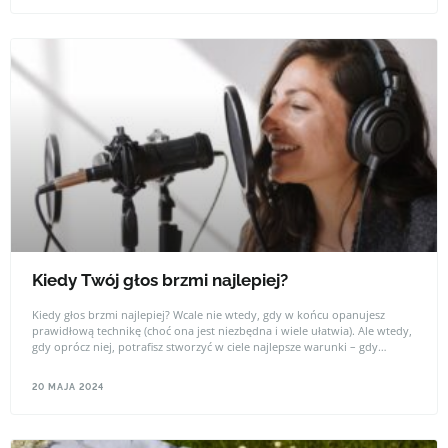
przekonaj się, jakie to proste ( i smaczne).
Kiedy Twój głos brzmi najlepiej?
Kiedy głos brzmi najlepiej? Wcale nie wtedy, gdy w końcu opanujesz
prawidłową technikę (choć ona jest niezbędna i wiele ułatwia). Ale wtedy,
gdy oprócz niej, potrafisz stworzyć w ciele najlepsze warunki – gdy
usuniesz przeszkody, pozbędziesz się blokad, poczujesz gotowość i gdy
masz jasną intencję – wiesz po co mówisz lub dlaczego śpiewasz.
20 MAJA 2024