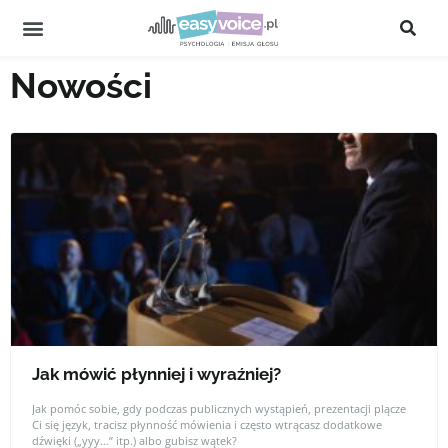
Nowości
Jak mówić płynniej i wyraźniej?
Jak pomóc sobie, gdy podczas publicznych wystąpień, prezentacji plącze
Ci się język, tracisz płynność mówienia i często wtrącasz dodatkowe
dźwięki („yyy…” itp.) albo gubisz wątek?