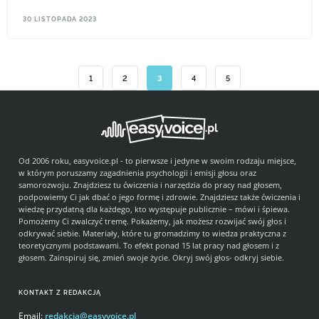
Zimna woda nawet dla tych, którzy lubią ją pić, może przestać smakować.
Gdy za oknem mróz, dodatkowo wychładza organizm.
30 LISTOPADA 2023
1
2
3
4
5
Od 2006 roku, easyvoice.pl - to pierwsze i jedyne w swoim rodzaju miejsce,
w którym poruszamy zagadnienia psychologii i emisji głosu oraz
samorozwoju. Znajdziesz tu ćwiczenia i narzędzia do pracy nad głosem,
podpowiemy Ci jak dbać o jego formę i zdrowie. Znajdziesz także ćwiczenia i
wiedzę przydatną dla każdego, kto występuje publicznie – mówi i śpiewa.
Pomożemy Ci zwalczyć tremę. Pokażemy, jak możesz rozwijać swój głos i
odkrywać siebie. Materiały, które tu gromadzimy to wiedza praktyczna z
teoretycznymi podstawami. To efekt ponad 15 lat pracy nad głosem i z
głosem. Zainspiruj się, zmień swoje życie. Okryj swój głos- odkryj siebie.
KONTAKT Z REDAKCJĄ
Email:
redakcja@easyvoice.pl