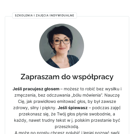
SZKOLENIA I ZAJĘCIA INDYWIDUALNE
Zapraszam do współpracy
Jeśli pracujesz głosem
– możesz to robić bez wysiłku i
zmęczenia, bez odczuwania „bólu mówienia”. Nauczę
Cię, jak prawidłowo emitować głos, by był zawsze
zdrowy, silny i piękny.
Jeśli śpiewasz
– podczas zajęć
przekonasz się, że Twój głos płynie swobodnie, a
każdy, nawet trudny tekst w j. polskim przestanie być
przeszkodą.
A może po prostu chcesz polubić i lepiej poznać swój