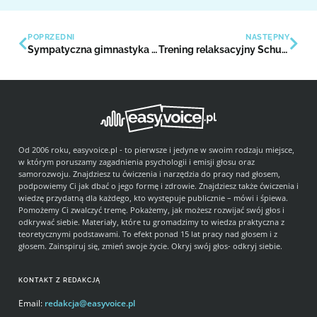
POPRZEDNI
NASTĘPNY
Sympatyczna gimnastyka buzi i języka
Trening relaksacyjny Schultza
Od 2006 roku, easyvoice.pl - to pierwsze i jedyne w swoim rodzaju miejsce,
w którym poruszamy zagadnienia psychologii i emisji głosu oraz
samorozwoju. Znajdziesz tu ćwiczenia i narzędzia do pracy nad głosem,
podpowiemy Ci jak dbać o jego formę i zdrowie. Znajdziesz także ćwiczenia i
wiedzę przydatną dla każdego, kto występuje publicznie – mówi i śpiewa.
Pomożemy Ci zwalczyć tremę. Pokażemy, jak możesz rozwijać swój głos i
odkrywać siebie. Materiały, które tu gromadzimy to wiedza praktyczna z
teoretycznymi podstawami. To efekt ponad 15 lat pracy nad głosem i z
głosem. Zainspiruj się, zmień swoje życie. Okryj swój głos- odkryj siebie.
KONTAKT Z REDAKCJĄ
Email:
redakcja@easyvoice.pl