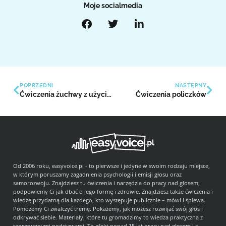
Moje socialmedia
POPRZEDNI
NASTĘPNY
Ćwiczenia żuchwy z użyciem głosu
Ćwiczenia policzków
Od 2006 roku, easyvoice.pl - to pierwsze i jedyne w swoim rodzaju miejsce,
w którym poruszamy zagadnienia psychologii i emisji głosu oraz
samorozwoju. Znajdziesz tu ćwiczenia i narzędzia do pracy nad głosem,
podpowiemy Ci jak dbać o jego formę i zdrowie. Znajdziesz także ćwiczenia i
wiedzę przydatną dla każdego, kto występuje publicznie – mówi i śpiewa.
Pomożemy Ci zwalczyć tremę. Pokażemy, jak możesz rozwijać swój głos i
odkrywać siebie. Materiały, które tu gromadzimy to wiedza praktyczna z
teoretycznymi podstawami. To efekt ponad 15 lat pracy nad głosem i z