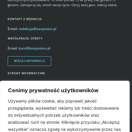
głosem. Zainspiruj się, zmień swoje życie. Okryj swój głos- odkryj siebie.
KONTAKT Z REDAKCJĄ
Email:
redakcja@easyvoice.pl
WSPÓŁPRACE, OFERTY
Email:
karol@easyvoice.pl
WIĘCEJ INFORMACJI
STRONY INFORMACYJNE
Regulamin zakupów i polityka prywatności
Cenimy prywatność użytkowników
Prawa autorskie i wykorzystywanie treści serwisu
Używamy plików cookie, aby poprawić jakość
Źródła
przeglądania, wyświetlać reklamy lub treści dostosowane
do indywidualnych potrzeb użytkowników oraz
analizować ruch na stronie. Kliknięcie przycisku „Akceptuj
Easyvoice.pl © 2006-2022. Wszystkie prawa zastrzeżone. Stronę zrobiły:
wszystkie” oznacza zgodę na wykorzystywanie przez nas