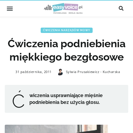
ĆWICZENIA NARZĄDÓW MOWY
Ćwiczenia podniebienia
miękkiego bezgłosowe
31 października, 2011
Sylwia Prusakiewicz - Kucharska
Ć
wiczenia usprawniające mięśnie
podniebienia bez użycia głosu.