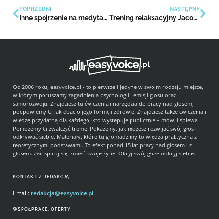
POPRZEDNI
NASTĘPNY
Inne spojrzenie na medytację
Trening relaksacyjny Jacobsona – dlaczego warto ćwiczyć?
Od 2006 roku, easyvoice.pl - to pierwsze i jedyne w swoim rodzaju miejsce,
w którym poruszamy zagadnienia psychologii i emisji głosu oraz
samorozwoju. Znajdziesz tu ćwiczenia i narzędzia do pracy nad głosem,
podpowiemy Ci jak dbać o jego formę i zdrowie. Znajdziesz także ćwiczenia i
wiedzę przydatną dla każdego, kto występuje publicznie – mówi i śpiewa.
Pomożemy Ci zwalczyć tremę. Pokażemy, jak możesz rozwijać swój głos i
odkrywać siebie. Materiały, które tu gromadzimy to wiedza praktyczna z
teoretycznymi podstawami. To efekt ponad 15 lat pracy nad głosem i z
głosem. Zainspiruj się, zmień swoje życie. Okryj swój głos- odkryj siebie.
KONTAKT Z REDAKCJĄ
Email:
redakcja@easyvoice.pl
WSPÓŁPRACE, OFERTY