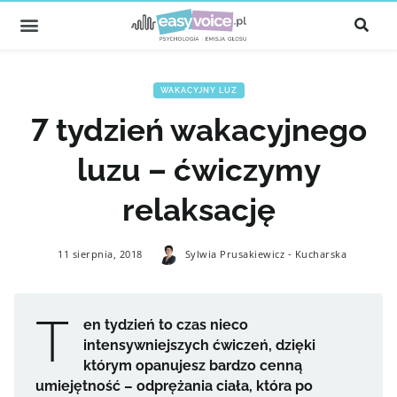
WAKACYJNY LUZ
7 tydzień wakacyjnego
luzu – ćwiczymy
relaksację
11 sierpnia, 2018
Sylwia Prusakiewicz - Kucharska
T
en tydzień to czas nieco
intensywniejszych ćwiczeń, dzięki
którym opanujesz bardzo cenną
umiejętność – odprężania ciała, która po