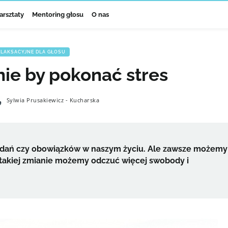
arsztaty
Mentoring głosu
O nas
ELAKSACYJNE DLA GŁOSU
ie by pokonać stres
Sylwia Prusakiewicz - Kucharska
zadań czy obowiązków w naszym życiu. Ale zawsze możemy
i takiej zmianie możemy odczuć więcej swobody i