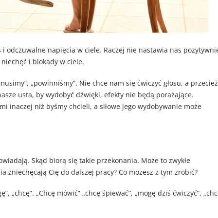
 i odczuwalne napięcia w ciele. Raczej nie nastawia nas pozytywni
niechęć i blokady w ciele.
musimy”, „powinniśmy”. Nie chce nam się ćwiczyć głosu, a przecież
nasze usta, by wydobyć dźwięki, efekty nie będą porażające.
mi inaczej niż byśmy chcieli, a siłowe jego wydobywanie może
powiadają. Skąd biorą się takie przekonania. Może to zwykłe
 zniechęcają Cię do dalszej pracy? Co możesz z tym zrobić?
ę”, „chcę”. „Chcę mówić” „chcę śpiewać”, „mogę dziś ćwiczyć”, „ch