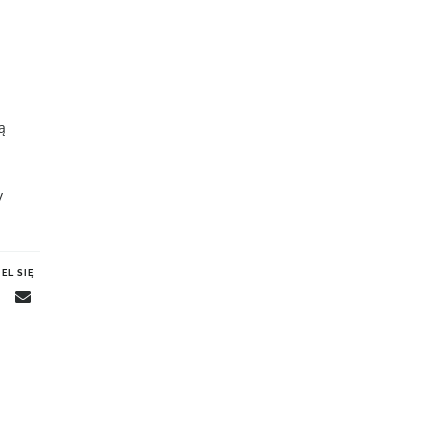
ą
y
EL SIĘ