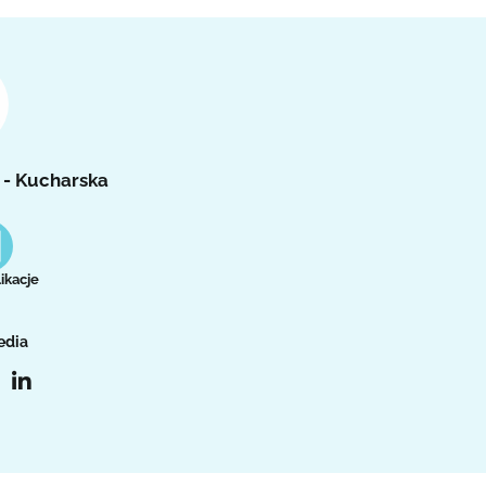
 - Kucharska
ikacje
edia