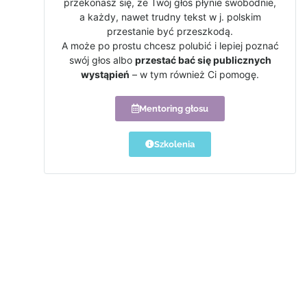
przekonasz się, że Twój głos płynie swobodnie,
a każdy, nawet trudny tekst w j. polskim
przestanie być przeszkodą.
A może po prostu chcesz polubić i lepiej poznać
swój głos albo
przestać bać się publicznych
wystąpień
– w tym również Ci pomogę.
Mentoring głosu
Szkolenia