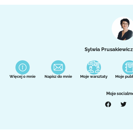
Sylwia Prusakiewicz
Więcej o mnie
Napisz do mnie
Moje warsztaty
Moje publ
Moje socialm