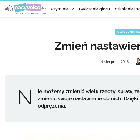
Czytelnia
Ćwiczenia głosu
Szkolenia i w
ĆWICZENIA R
Zmień nastawien
19 sierpnia, 2016
N
ie możemy zmienić wielu rzeczy, spraw, 
zmienić swoje nastawienie do nich. Dzięk
odprężenia.