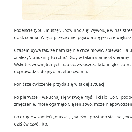
Podejście typu „muszę”, „powinno się” wywołuje w nas stres
do działania. Wręcz przeciwnie, pojawia się jeszcze większa 
Czasem bywa tak, że nam się nie chce mówić, śpiewać – a „
„należy”, „musimy to robić”. Gdy w takim stanie otwieramy 
Wskutek wewnętrznych napięć, zwłaszcza krtani, głos zabrz
doprowadzić do jego przeforsowania.
Poniższe ćwiczenie przyda się w takiej sytuacji.
Po pierwsze – wsłuchaj się w swoje myśli i ciało. Co Ci pod
zmęczenie, może ogarnęło Cię lenistwo, może niepowodzenia
Po drugie – zamień „muszę”, „należy”, powinno się” na „mog
dziś ćwiczyć”, itp.