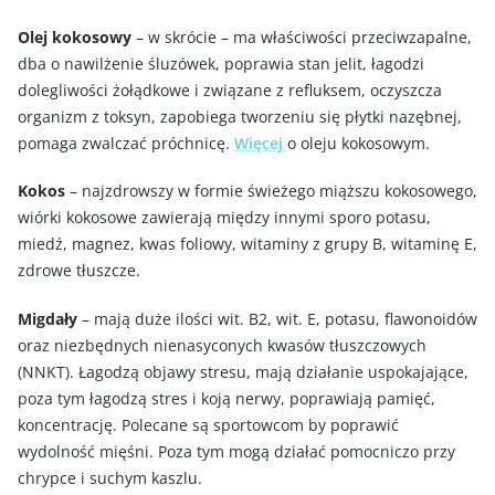
Olej kokosowy
– w skrócie – ma właściwości przeciwzapalne,
dba o nawilżenie śluzówek, poprawia stan jelit, łagodzi
dolegliwości żołądkowe i związane z refluksem, oczyszcza
organizm z toksyn, zapobiega tworzeniu się płytki nazębnej,
pomaga zwalczać próchnicę.
Więcej
o oleju kokosowym.
Kokos
– najzdrowszy w formie świeżego miąższu kokosowego,
wiórki kokosowe zawierają między innymi sporo potasu,
miedź, magnez, kwas foliowy, witaminy z grupy B, witaminę E,
zdrowe tłuszcze.
Migdały
– mają duże ilości wit. B2, wit. E, potasu, flawonoidów
oraz niezbędnych nienasyconych kwasów tłuszczowych
(NNKT). Łagodzą objawy stresu, mają działanie uspokajające,
poza tym łagodzą stres i koją nerwy, poprawiają pamięć,
koncentrację. Polecane są sportowcom by poprawić
wydolność mięśni. Poza tym mogą działać pomocniczo przy
chrypce i suchym kaszlu.