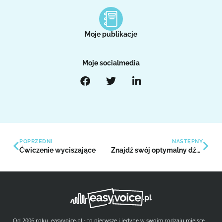
Moje publikacje
Moje socialmedia
POPRZEDNI
NASTĘPNY
Ćwiczenie wyciszające
Znajdź swój optymalny dźwięk – nastrój swój głos
Od 2006 roku, easyvoice.pl - to pierwsze i jedyne w swoim rodzaju miejsce,