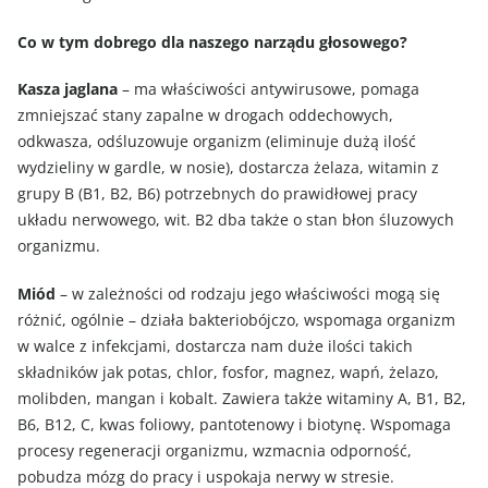
Co w tym dobrego dla naszego narządu głosowego?
Kasza jaglana
– ma właściwości antywirusowe, pomaga
zmniejszać stany zapalne w drogach oddechowych,
odkwasza, odśluzowuje organizm (eliminuje dużą ilość
wydzieliny w gardle, w nosie), dostarcza żelaza, witamin z
grupy B (B1, B2, B6) potrzebnych do prawidłowej pracy
układu nerwowego, wit. B2 dba także o stan błon śluzowych
organizmu.
Miód
– w zależności od rodzaju jego właściwości mogą się
różnić, ogólnie – działa bakteriobójczo, wspomaga organizm
w walce z infekcjami, dostarcza nam duże ilości takich
składników jak potas, chlor, fosfor, magnez, wapń, żelazo,
molibden, mangan i kobalt. Zawiera także witaminy A, B1, B2,
B6, B12, C, kwas foliowy, pantotenowy i biotynę. Wspomaga
procesy regeneracji organizmu, wzmacnia odporność,
pobudza mózg do pracy i uspokaja nerwy w stresie.