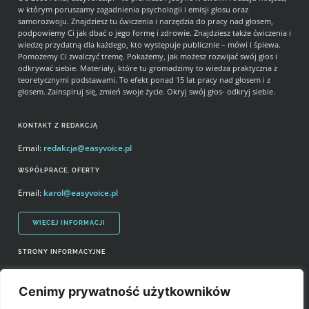
w którym poruszamy zagadnienia psychologii i emisji głosu oraz
samorozwoju. Znajdziesz tu ćwiczenia i narzędzia do pracy nad głosem,
podpowiemy Ci jak dbać o jego formę i zdrowie. Znajdziesz także ćwiczenia i
wiedzę przydatną dla każdego, kto występuje publicznie – mówi i śpiewa.
Pomożemy Ci zwalczyć tremę. Pokażemy, jak możesz rozwijać swój głos i
odkrywać siebie. Materiały, które tu gromadzimy to wiedza praktyczna z
teoretycznymi podstawami. To efekt ponad 15 lat pracy nad głosem i z
głosem. Zainspiruj się, zmień swoje życie. Okryj swój głos- odkryj siebie.
KONTAKT Z REDAKCJĄ
Email:
redakcja@easyvoice.pl
WSPÓŁPRACE, OFERTY
Email:
karol@easyvoice.pl
WIĘCEJ INFORMACJI
STRONY INFORMACYJNE
Regulamin zakupów i polityka prywatności
Cenimy prywatność użytkowników
Prawa autorskie i wykorzystywanie treści serwisu