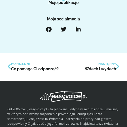
Moje publikacje
Moje socialmedia
POPRZEDNI
NASTĘPNY
Co pomaga Ci odpocząć?
Wdech i wydech
Od 2006 roku, easyvoice.pl - to pierwsze i jedyne w swoim rodzaju miejsce,
w którym poruszamy zagadnienia psychologii i emisji głosu oraz
samorozwoju. Znajdziesz tu ćwiczenia i narzędzia do pracy nad głosem,
podpowiemy Ci jak dbać o jego formę i zdrowie. Znajdziesz także ćwiczenia i