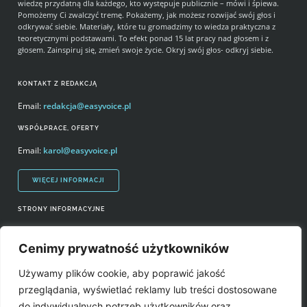
wiedzę przydatną dla każdego, kto występuje publicznie – mówi i śpiewa.
Pomożemy Ci zwalczyć tremę. Pokażemy, jak możesz rozwijać swój głos i
odkrywać siebie. Materiały, które tu gromadzimy to wiedza praktyczna z
teoretycznymi podstawami. To efekt ponad 15 lat pracy nad głosem i z
głosem. Zainspiruj się, zmień swoje życie. Okryj swój głos- odkryj siebie.
KONTAKT Z REDAKCJĄ
Email:
redakcja@easyvoice.pl
WSPÓŁPRACE, OFERTY
Email:
karol@easyvoice.pl
WIĘCEJ INFORMACJI
STRONY INFORMACYJNE
Regulamin zakupów i polityka prywatności
Cenimy prywatność użytkowników
Prawa autorskie i wykorzystywanie treści serwisu
Używamy plików cookie, aby poprawić jakość
Źródła
przeglądania, wyświetlać reklamy lub treści dostosowane
do indywidualnych potrzeb użytkowników oraz