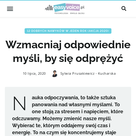
12 DOBRYCH NAWYKÓW W JEDEN ROK (AKCJA 2020)
Wzmacniaj odpowiednie
myśli, by się odprężyć
10 lipca, 2020
Sylwia Prusakiewicz - Kucharska
N
auka odpoczywania, to także sztuka
panowania nad własnymi myślami. To
one stoją za stresem i napięciem, które
odczuwamy. Możemy zmienić nasze myśli.
Wybierać te, którym oddajemy swój czas i
energię. To na czym się koncentrujemy staje