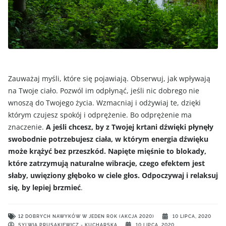
Zauważaj myśli, które się pojawiają. Obserwuj, jak wpływają
na Twoje ciało. Pozwól im odpłynąć, jeśli nic dobrego nie
wnoszą do Twojego życia. Wzmacniaj i odżywiaj te, dzięki
którym czujesz spokój i odprężenie. Bo odprężenie ma
znaczenie.
A jeśli chcesz, by z Twojej krtani dźwięki płynęły
swobodnie potrzebujesz ciała, w którym energia dźwięku
może krążyć bez przeszkód. Napięte mięśnie to blokady,
które zatrzymują naturalne wibracje, czego efektem jest
słaby, uwięziony głęboko w ciele głos. Odpoczywaj i relaksuj
się, by lepiej brzmieć
.
12 DOBRYCH NAWYKÓW W JEDEN ROK (AKCJA 2020)
10 LIPCA, 2020
SYLWIA PRUSAKIEWICZ - KUCHARSKA
10 LIPCA, 2020