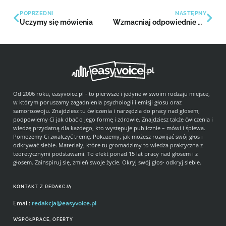
POPRZEDNI
NASTĘPNY
Uczymy się mówienia
Wzmacniaj odpowiednie myśli, by się odprężyć
Od 2006 roku, easyvoice.pl - to pierwsze i jedyne w swoim rodzaju miejsce,
w którym poruszamy zagadnienia psychologii i emisji głosu oraz
samorozwoju. Znajdziesz tu ćwiczenia i narzędzia do pracy nad głosem,
podpowiemy Ci jak dbać o jego formę i zdrowie. Znajdziesz także ćwiczenia i
wiedzę przydatną dla każdego, kto występuje publicznie – mówi i śpiewa.
Pomożemy Ci zwalczyć tremę. Pokażemy, jak możesz rozwijać swój głos i
odkrywać siebie. Materiały, które tu gromadzimy to wiedza praktyczna z
teoretycznymi podstawami. To efekt ponad 15 lat pracy nad głosem i z
głosem. Zainspiruj się, zmień swoje życie. Okryj swój głos- odkryj siebie.
KONTAKT Z REDAKCJĄ
Email:
redakcja@easyvoice.pl
WSPÓŁPRACE, OFERTY