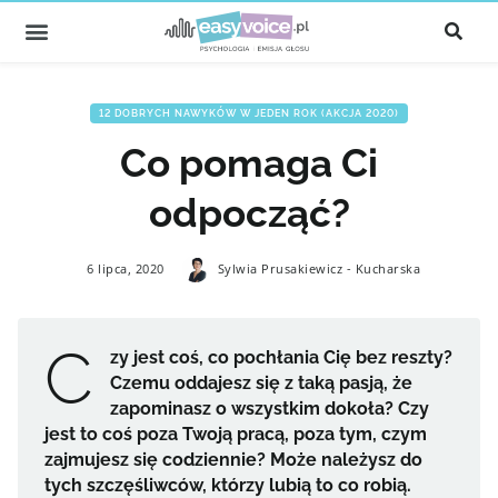
12 DOBRYCH NAWYKÓW W JEDEN ROK (AKCJA 2020)
Co pomaga Ci
odpocząć?
6 lipca, 2020
Sylwia Prusakiewicz - Kucharska
C
zy jest coś, co pochłania Cię bez reszty?
Czemu oddajesz się z taką pasją, że
zapominasz o wszystkim dokoła? Czy
jest to coś poza Twoją pracą, poza tym, czym
zajmujesz się codziennie? Może należysz do
tych szczęśliwców, którzy lubią to co robią.