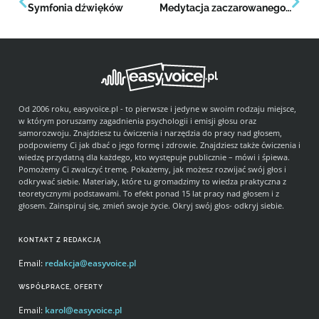
Symfonia dźwięków
Medytacja zaczarowanego ogrodu
Od 2006 roku, easyvoice.pl - to pierwsze i jedyne w swoim rodzaju miejsce,
w którym poruszamy zagadnienia psychologii i emisji głosu oraz
samorozwoju. Znajdziesz tu ćwiczenia i narzędzia do pracy nad głosem,
podpowiemy Ci jak dbać o jego formę i zdrowie. Znajdziesz także ćwiczenia i
wiedzę przydatną dla każdego, kto występuje publicznie – mówi i śpiewa.
Pomożemy Ci zwalczyć tremę. Pokażemy, jak możesz rozwijać swój głos i
odkrywać siebie. Materiały, które tu gromadzimy to wiedza praktyczna z
teoretycznymi podstawami. To efekt ponad 15 lat pracy nad głosem i z
głosem. Zainspiruj się, zmień swoje życie. Okryj swój głos- odkryj siebie.
KONTAKT Z REDAKCJĄ
Email:
redakcja@easyvoice.pl
WSPÓŁPRACE, OFERTY
Email:
karol@easyvoice.pl