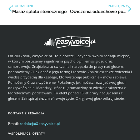
POPRZEDNI
NASTĘPNY
Masaż splotu słonecznego
Ćwiczenia oddechowe poprawiające warunki głosowe
Od 2006 roku, easyvoice.pl - to pierwsze i jedyne w swoim rodzaju miejsce,
w którym poruszamy zagadnienia psychologii i emisji głosu oraz
samorozwoju. Znajdziesz tu ćwiczenia i narzędzia do pracy nad głosem,
podpowiemy Ci jak dbać o jego formę i zdrowie. Znajdziesz także ćwiczenia i
wiedzę przydatną dla każdego, kto występuje publicznie – mówi i śpiewa.
Pomożemy Ci zwalczyć tremę. Pokażemy, jak możesz rozwijać swój głos i
odkrywać siebie. Materiały, które tu gromadzimy to wiedza praktyczna z
teoretycznymi podstawami. To efekt ponad 15 lat pracy nad głosem i z
głosem. Zainspiruj się, zmień swoje życie. Okryj swój głos- odkryj siebie.
KONTAKT Z REDAKCJĄ
Email:
redakcja@easyvoice.pl
WSPÓŁPRACE, OFERTY