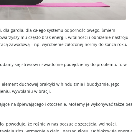
i, dla gardła, dla całego systemu odpornościowego. Śmiem
owarzyszy mu często brak energii, witalności i obniżenie nastroju.
racą zawodową – np. wyrobienie założonej normy do końca roku,
 poddamy się stresowi i świadomie podejdziemy do problemu, to w
element duchowej praktyki w hinduizmie i buddyzmie. Jego
jeniu, wywołaniu wibracji.
ywające na śpiewającego i otoczenie. Możemy je wykonywać także be
o, powoduje, że rośnie w nas poczucie szczęścia, wolności,
tawiają głos, wzmacniają ciało i narząd głosu. Odblokowują energi