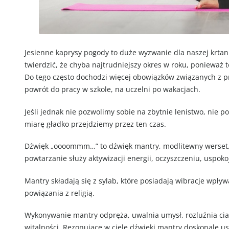
Jesienne kaprysy pogody to duże wyzwanie dla naszej krtan
twierdzić, że chyba najtrudniejszy okres w roku, ponieważ t
Do tego często dochodzi więcej obowiązków związanych z p
powrót do pracy w szkole, na uczelni po wakacjach.
Jeśli jednak nie pozwolimy sobie na zbytnie lenistwo, nie
miarę gładko przejdziemy przez ten czas.
Dźwięk „oooommm…” to dźwięk mantry, modlitewny werset, 
powtarzanie służy aktywizacji energii, oczyszczeniu, uspoko
Mantry składają się z sylab, które posiadają wibracje wpł
powiązania z religią.
Wykonywanie mantry odpręża, uwalnia umysł, rozluźnia ciał
witalności. Rezonujące w ciele dźwięki mantry doskonale us