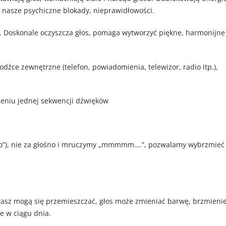
 nasze psychiczne blokady, nieprawidłowości.
i. Doskonale oczyszcza głos, pomaga wytworzyć piękne, harmonijne
dźce zewnętrzne (telefon, powiadomienia, telewizor, radio itp.),
eniu jednej sekwencji dźwięków
 „o”), nie za głośno i mruczymy „mmmmm….”, pozwalamy wybrzmieć
wasz mogą się przemieszczać, głos może zmieniać barwę, brzmienie
je w ciągu dnia.