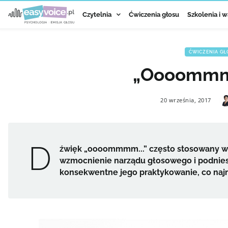
Czytelnia
Ćwiczenia głosu
Szkolenia i w
ĆWICZENIA G
„Oooommm..
20 września, 2017
D
źwięk „oooommmm...” często stosowany w k
wzmocnienie narządu głosowego i podniesi
konsekwentne jego praktykowanie, co najmn