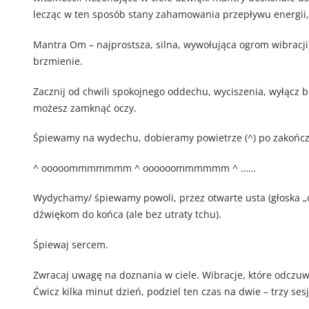
lecząc w ten sposób stany zahamowania przepływu energii,
Mantra Om – najprostsza, silna, wywołująca ogrom wibracj
brzmienie.
Zacznij od chwili spokojnego oddechu, wyciszenia, wyłącz bo
możesz zamknąć oczy.
Śpiewamy na wydechu, dobieramy powietrze (^) po zakończ
^ ooooommmmmmm ^ oooooommmmmm ^ ……
Wydychamy/ śpiewamy powoli, przez otwarte usta (głoska
dźwiękom do końca (ale bez utraty tchu).
Śpiewaj sercem.
Zwracaj uwagę na doznania w ciele. Wibracje, które odczu
Ćwicz kilka minut dzień, podziel ten czas na dwie – trzy ses