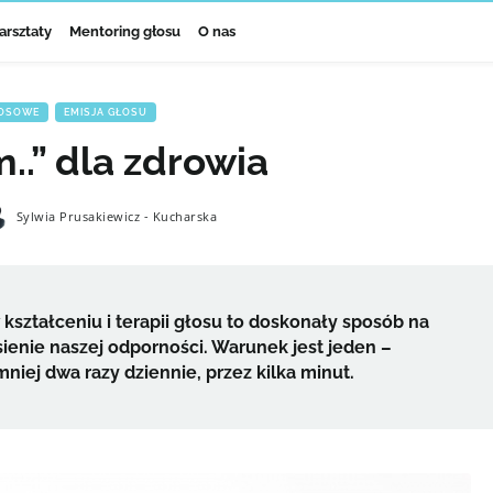
arsztaty
Mentoring głosu
O nas
ŁOSOWE
,
EMISJA GŁOSU
” dla zdrowia
Sylwia Prusakiewicz - Kucharska
ształceniu i terapii głosu to doskonały sposób na
enie naszej odporności. Warunek jest jeden –
iej dwa razy dziennie, przez kilka minut.