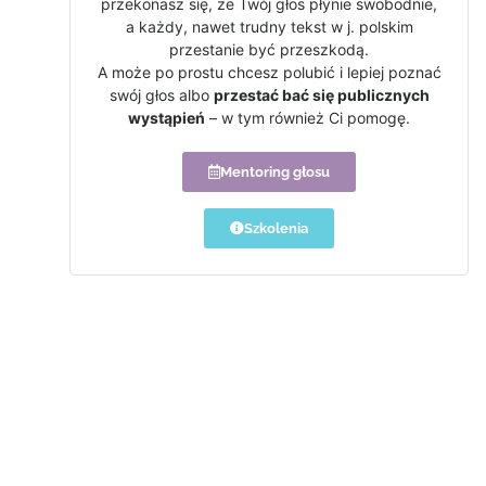
przekonasz się, że Twój głos płynie swobodnie,
a każdy, nawet trudny tekst w j. polskim
przestanie być przeszkodą.
A może po prostu chcesz polubić i lepiej poznać
swój głos albo
przestać bać się publicznych
wystąpień
– w tym również Ci pomogę.
Mentoring głosu
Szkolenia