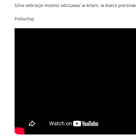
Silne wibracje możesz odczuwać w krtani, w klatce piersiowe
Posłuchaj