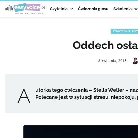
Czytelnia
Ćwiczenia głosu
Szkolenia i w
ĆWICZENIA PS
Oddech osła
8 kwietnia, 2013
A
utorka tego ćwiczenia – Stella Weller – n
Polecane jest w sytuacji stresu, niepokoju,