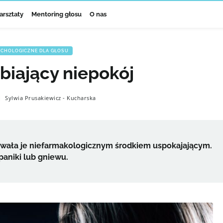
arsztaty
Mentoring głosu
O nas
YCHOLOGICZNE DLA GŁOSU
biający niepokój
Sylwia Prusakiewicz - Kucharska
azwała je niefarmakologicznym środkiem uspokajającym.
 paniki lub gniewu.