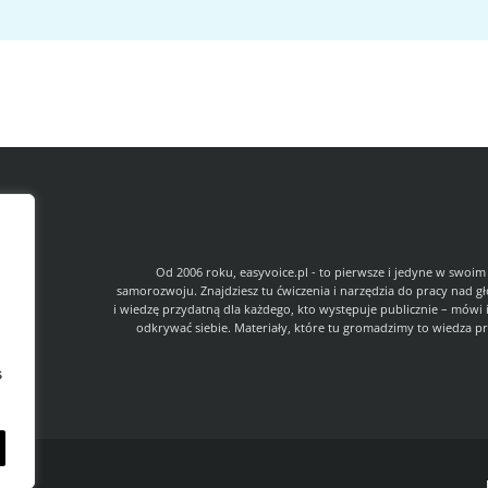
l
Od 2006 roku, easyvoice.pl - to pierwsze i jedyne w swoim
samorozwoju. Znajdziesz tu ćwiczenia i narzędzia do pracy nad g
i wiedzę przydatną dla każdego, kto występuje publicznie – mówi 
odkrywać siebie. Materiały, które tu gromadzimy to wiedza pr
s