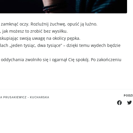
 zamknąć oczy. Rozluźnij żuchwę, opuść ją luźno.
 jak możesz to zrobić bez wysiłku.
 skupiając swoją uwagę na okolicy pępka.
ach „jeden tysiąc, dwa tysiące” – dzięki temu wydech będzie
 oddychania zwolniło się i ogarnął Cię spokój. Po zakończeniu
PODZI
IA PRUSAKIEWICZ - KUCHARSKA