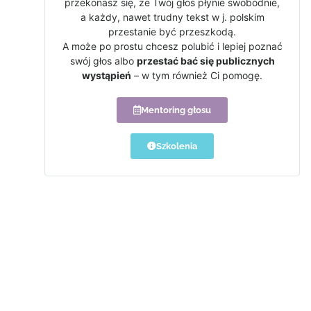
przekonasz się, że Twój głos płynie swobodnie,
a każdy, nawet trudny tekst w j. polskim
przestanie być przeszkodą.
A może po prostu chcesz polubić i lepiej poznać
swój głos albo
przestać bać się publicznych
wystąpień
– w tym również Ci pomogę.
Mentoring głosu
Szkolenia