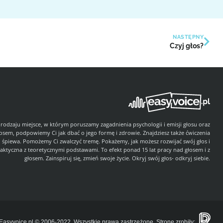
NASTĘPNY
Czyj głos?
 rodzaju miejsce, w którym poruszamy zagadnienia psychologii i emisji głosu oraz
łosem, podpowiemy Ci jak dbać o jego formę i zdrowie. Znajdziesz także ćwiczenia
i śpiewa. Pomożemy Ci zwalczyć tremę. Pokażemy, jak możesz rozwijać swój głos i
aktyczna z teoretycznymi podstawami. To efekt ponad 15 lat pracy nad głosem i z
głosem. Zainspiruj się, zmień swoje życie. Okryj swój głos- odkryj siebie.
Easyvoice.pl © 2006-2022. Wszystkie prawa zastrzeżone. Stronę zrobiły: