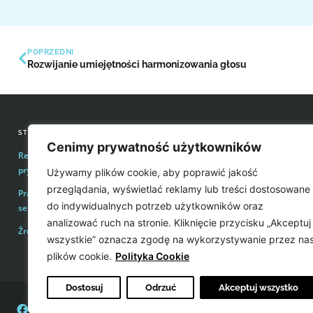
POPRZEDNI
Rozwijanie umiejętności harmonizowania głosu
STRONY INFORMACYJNE
KONTAKT Z REDAKCJĄ
Cenimy prywatność użytkowników
Regulamin zakupów i polityka
Email:
redakcja@easyvoice.p
prywatności
Używamy plików cookie, aby poprawić jakość
WSPÓŁPRACE, OFERTY
przeglądania, wyświetlać reklamy lub treści dostosowane
Prawa autorskie i wykorzystywanie treści
Email:
karol@easyvoice.pl
do indywidualnych potrzeb użytkowników oraz
serwisu
analizować ruch na stronie. Kliknięcie przycisku „Akceptuj
Źródła
WIĘCEJ INFORMACJI
wszystkie” oznacza zgodę na wykorzystywanie przez na
plików cookie.
Polityka Cookie
Dostosuj
Odrzuć
Akceptuj wszystko