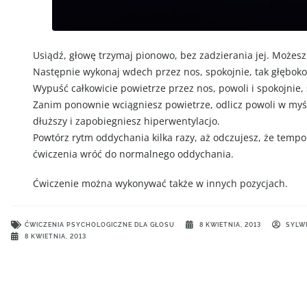
Usiądź, głowę trzymaj pionowo, bez zadzierania jej. Możesz
Następnie wykonaj wdech przez nos, spokojnie, tak głęboko,
Wypuść całkowicie powietrze przez nos, powoli i spokojnie,
Zanim ponownie wciągniesz powietrze, odlicz powoli w myśl
dłuższy i zapobiegniesz hiperwentylacjo.
Powtórz rytm oddychania kilka razy, aż odczujesz, że tempo
ćwiczenia wróć do normalnego oddychania.
Ćwiczenie można wykonywać także w innych pozycjach.
ĆWICZENIA PSYCHOLOGICZNE DLA GŁOSU
8 KWIETNIA, 2013
SYLW
8 KWIETNIA, 2013