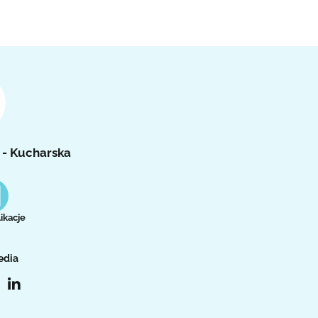
 - Kucharska
ikacje
edia