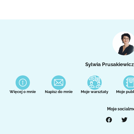
Sylwia Prusakiewicz
Więcej o mnie
Napisz do mnie
Moje warsztaty
Moje publ
Moje socialm