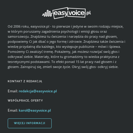
Od 2006 roku, easyvoice.pl - to pierwsze i jedyne w swoim rodzaju miejsce,
w którym poruszamy zagadnienia psychologii i emisji głosu oraz
samorozwoju. Znajdziesz tu ćwiczenia i narzędzia do pracy nad głosem,
podpowiemy Ci jak dbać o jego formę i zdrowie. Znajdziesz także ćwiczenia i
wiedzę przydatną dla każdego, kto występuje publicznie – mówi i śpiewa.
Pomożemy Ci zwalczyć tremę. Pokażemy, jak możesz rozwijać swój głos i
odkrywać siebie. Materiały, które tu gromadzimy to wiedza praktyczna z
teoretycznymi podstawami. To efekt ponad 15 lat pracy nad głosem i z
głosem. Zainspiruj się, zmień swoje życie. Okryj swój głos- odkryj siebie.
KONTAKT Z REDAKCJĄ
Email:
redakcja@easyvoice.pl
WSPÓŁPRACE, OFERTY
Email:
karol@easyvoice.pl
WIĘCEJ INFORMACJI