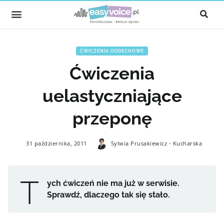
ĆWICZENIA ODDECHOWE
Ćwiczenia
uelastyczniające
przeponę
31 października, 2011
Sylwia Prusakiewicz - Kucharska
T
ych ćwiczeń nie ma już w serwisie.
Sprawdź, dlaczego tak się stało.