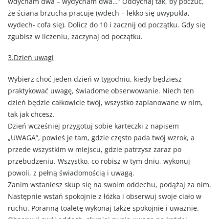
wdycham dwa – wydycham dwa…” Oddychaj tak, by poczuć,
że ściana brzucha pracuje (wdech – lekko się uwypukla,
wydech- cofa się). Dolicz do 10 i zacznij od początku. Gdy się
zgubisz w liczeniu, zaczynaj od początku.
3.Dzień uwagi
Wybierz choć jeden dzień w tygodniu, kiedy będziesz
praktykować uwagę, świadome obserwowanie. Niech ten
dzień będzie całkowicie twój, wszystko zaplanowane w nim,
tak jak chcesz.
Dzień wcześniej przygotuj sobie karteczki z napisem
„UWAGA”, powieś je tam, gdzie często pada twój wzrok, a
przede wszystkim w miejscu, gdzie patrzysz zaraz po
przebudzeniu. Wszystko, co robisz w tym dniu, wykonuj
powoli, z pełną świadomością i uwagą.
Zanim wstaniesz skup się na swoim oddechu, podążaj za nim.
Następnie wstań spokojnie z łóżka i obserwuj swoje ciało w
ruchu. Poranną toaletę wykonaj także spokojnie i uważnie.