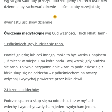
Wg Virgini Satir aby przeżyć, potrzebujemy czterech uścisków
dziennie, by zachować zdrowie — ośmiu; aby rozwijać się –
dwunastu uścisków dziennie
Ćwiczenia medytacyjne
(wg Cud ważności, Thich Nhat Hanh)
1.Półuśmiech, gdy budzisz się rano.
Powieś gałązkę lub coś innego, może to być kartka z napisem
„uśmiech” w miejscu, na które pada Twój wzrok, gdy budzisz
się rano. To twoje przypomnienie – zanim podniesiesz się z
łóżka skup się na oddechu – z półuśmiechem na twarzy
wdychaj i wydychaj powietrze przez kilka chwil.
2.Liczenie oddechów
Podczas spaceru skup się na oddechu. Licz w myślach
wdechy i wydechy: „wdycham jeden- wydycham jeden,