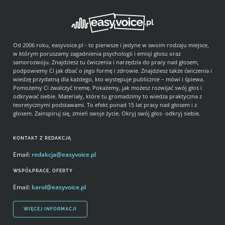
Od 2006 roku, easyvoice.pl - to pierwsze i jedyne w swoim rodzaju miejsce,
w którym poruszamy zagadnienia psychologii i emisji głosu oraz
samorozwoju. Znajdziesz tu ćwiczenia i narzędzia do pracy nad głosem,
podpowiemy Ci jak dbać o jego formę i zdrowie. Znajdziesz także ćwiczenia i
wiedzę przydatną dla każdego, kto występuje publicznie – mówi i śpiewa.
Pomożemy Ci zwalczyć tremę. Pokażemy, jak możesz rozwijać swój głos i
odkrywać siebie. Materiały, które tu gromadzimy to wiedza praktyczna z
teoretycznymi podstawami. To efekt ponad 15 lat pracy nad głosem i z
głosem. Zainspiruj się, zmień swoje życie. Okryj swój głos- odkryj siebie.
KONTAKT Z REDAKCJĄ
Email:
redakcja@easyvoice.pl
WSPÓŁPRACE, OFERTY
Email:
karol@easyvoice.pl
WIĘCEJ INFORMACJI