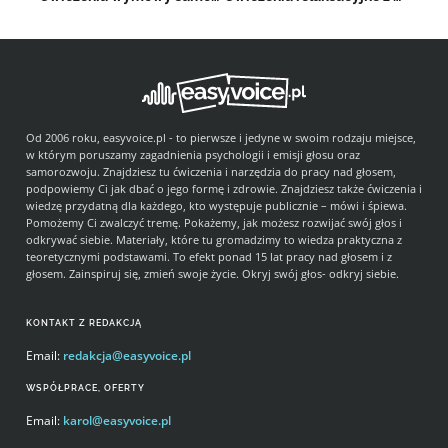
Od 2006 roku, easyvoice.pl - to pierwsze i jedyne w swoim rodzaju miejsce,
w którym poruszamy zagadnienia psychologii i emisji głosu oraz
samorozwoju. Znajdziesz tu ćwiczenia i narzędzia do pracy nad głosem,
podpowiemy Ci jak dbać o jego formę i zdrowie. Znajdziesz także ćwiczenia i
wiedzę przydatną dla każdego, kto występuje publicznie – mówi i śpiewa.
Pomożemy Ci zwalczyć tremę. Pokażemy, jak możesz rozwijać swój głos i
odkrywać siebie. Materiały, które tu gromadzimy to wiedza praktyczna z
teoretycznymi podstawami. To efekt ponad 15 lat pracy nad głosem i z
głosem. Zainspiruj się, zmień swoje życie. Okryj swój głos- odkryj siebie.
KONTAKT Z REDAKCJĄ
Email:
redakcja@easyvoice.pl
WSPÓŁPRACE, OFERTY
Email:
karol@easyvoice.pl