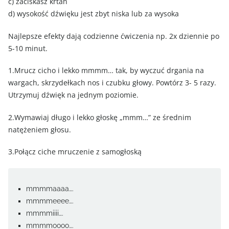
c) zaciskasz krtań
d) wysokość dźwięku jest zbyt niska lub za wysoka
Najlepsze efekty dają codzienne ćwiczenia np. 2x dziennie po
5-10 minut.
1.Mrucz cicho i lekko mmmm… tak, by wyczuć drgania na
wargach, skrzydełkach nos i czubku głowy. Powtórz 3- 5 razy.
Utrzymuj dźwięk na jednym poziomie.
2.Wymawiaj długo i lekko głoskę „mmm…” ze średnim
natężeniem głosu.
3.Połącz ciche mruczenie z samogłoską
mmmmaaaa….
mmmmeeee….
mmmmiiii….
mmmmoooo….