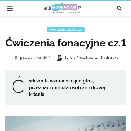
ĆWICZENIA GŁOSOWE
Ćwiczenia fonacyjne cz.1
31 października, 2011
Sylwia Prusakiewicz - Kucharska
Ć
wiczenia wzmacniające głos,
przeznaczone dla osób ze zdrową
krtanią.