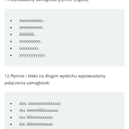
aaaaaaaaaa…..
eeeeeeeeee…
iiiiiiiiiiiiiiiii….
ooooooooo…
uuuuuuuu…
yyyyyyyyyyy…
12.Płynnie i lekko na długim wydechu wypowiadamy
połączenia samogłosek:
aou: aaaaaooooouuuu
eiu: eeeeeiiiiiiiuuuuuu
iou: iiiiiioooouuuuu
iea: iiiiiieeeeeaaaa