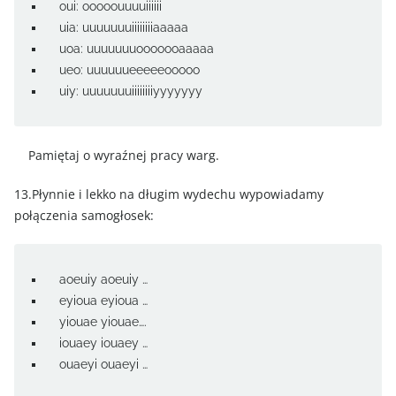
oui: ooooouuuuiiiiii
uia: uuuuuuuiiiiiiiiaaaaa
uoa: uuuuuuuooooooaaaaa
ueo: uuuuuueeeeeooooo
uiy: uuuuuuuiiiiiiiiyyyyyyy
Pamiętaj o wyraźnej pracy warg.
13.Płynnie i lekko na długim wydechu wypowiadamy
połączenia samogłosek:
aoeuiy aoeuiy …
eyioua eyioua …
yiouae yiouae….
iouaey iouaey …
ouaeyi ouaeyi …