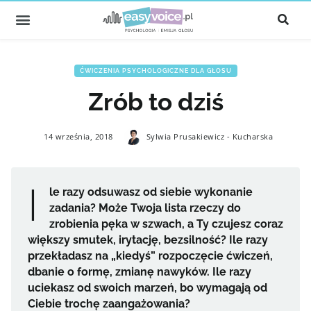
ĆWICZENIA PSYCHOLOGICZNE DLA GŁOSU
Zrób to dziś
14 września, 2018
Sylwia Prusakiewicz - Kucharska
I
le razy odsuwasz od siebie wykonanie
zadania? Może Twoja lista rzeczy do
zrobienia pęka w szwach, a Ty czujesz coraz
większy smutek, irytację, bezsilność? Ile razy
przekładasz na „kiedyś” rozpoczęcie ćwiczeń,
dbanie o formę, zmianę nawyków. Ile razy
uciekasz od swoich marzeń, bo wymagają od
Ciebie trochę zaangażowania?