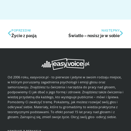
POPRZEDNI
NASTĘPNY
Życie z pasją
Światło – nosisz je w sobie
Od 2006 roku, easyvoice.pl - to pierwsze i jedyne w swoim rodzaju miejsce,
w którym poruszamy zagadnienia psychologii i emisji głosu oraz
samorozwoju. Znajdziesz tu ćwiczenia i narzędzia do pracy nad głosem,
podpowiemy Ci jak dbać o jego formę i zdrowie. Znajdziesz także ćwiczenia i
wiedzę przydatną dla każdego, kto występuje publicznie – mówi i śpiewa.
Pomożemy Ci zwalczyć tremę. Pokażemy, jak możesz rozwijać swój głos i
odkrywać siebie. Materiały, które tu gromadzimy to wiedza praktyczna z
teoretycznymi podstawami. To efekt ponad 15 lat pracy nad głosem i z
głosem. Zainspiruj się, zmień swoje życie. Okryj swój głos- odkryj siebie.