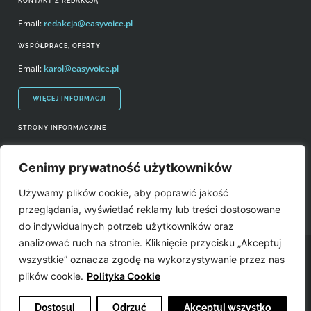
KONTAKT Z REDAKCJĄ
Email:
redakcja@easyvoice.pl
WSPÓŁPRACE, OFERTY
Email:
karol@easyvoice.pl
WIĘCEJ INFORMACJI
STRONY INFORMACYJNE
Regulamin zakupów i polityka prywatności
Cenimy prywatność użytkowników
Prawa autorskie i wykorzystywanie treści serwisu
Używamy plików cookie, aby poprawić jakość
Źródła
przeglądania, wyświetlać reklamy lub treści dostosowane
do indywidualnych potrzeb użytkowników oraz
analizować ruch na stronie. Kliknięcie przycisku „Akceptuj
Easyvoice.pl © 2006-2022. Wszystkie prawa zastrzeżone. Stronę zrobiły:
wszystkie” oznacza zgodę na wykorzystywanie przez nas
plików cookie.
Polityka Cookie
Dostosuj
Odrzuć
Akceptuj wszystko