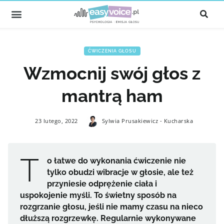
ĆWICZENIA GŁOSU
Wzmocnij swój głos z
mantrą ham
23 lutego, 2022
Sylwia Prusakiewicz - Kucharska
T
o łatwe do wykonania ćwiczenie nie
tylko obudzi wibracje w głosie, ale też
przyniesie odprężenie ciała i
uspokojenie myśli. To świetny sposób na
rozgrzanie głosu, jeśli nie mamy czasu na nieco
dłuższą rozgrzewkę. Regularnie wykonywane