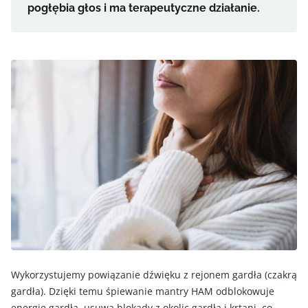
pogłębia głos i ma terapeutyczne działanie.
Wykorzystujemy powiązanie dźwięku z rejonem gardła (czakrą
gardła). Dzięki temu śpiewanie mantry HAM odblokowuje
energię gardła, usuwa blokady z okolic gardła i krtani, co