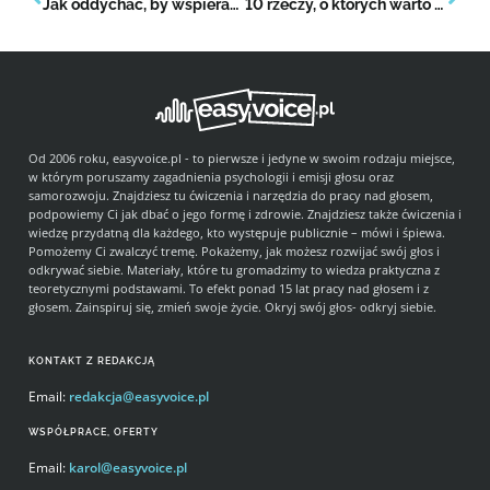
Jak oddychać, by wspierać mowę i głos?
10 rzeczy, o których warto pamiętać w trudnych chwilach
Od 2006 roku, easyvoice.pl - to pierwsze i jedyne w swoim rodzaju miejsce,
w którym poruszamy zagadnienia psychologii i emisji głosu oraz
samorozwoju. Znajdziesz tu ćwiczenia i narzędzia do pracy nad głosem,
podpowiemy Ci jak dbać o jego formę i zdrowie. Znajdziesz także ćwiczenia i
wiedzę przydatną dla każdego, kto występuje publicznie – mówi i śpiewa.
Pomożemy Ci zwalczyć tremę. Pokażemy, jak możesz rozwijać swój głos i
odkrywać siebie. Materiały, które tu gromadzimy to wiedza praktyczna z
teoretycznymi podstawami. To efekt ponad 15 lat pracy nad głosem i z
głosem. Zainspiruj się, zmień swoje życie. Okryj swój głos- odkryj siebie.
KONTAKT Z REDAKCJĄ
Email:
redakcja@easyvoice.pl
WSPÓŁPRACE, OFERTY
Email:
karol@easyvoice.pl