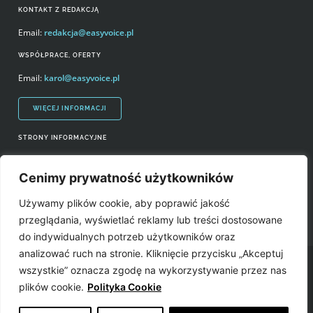
KONTAKT Z REDAKCJĄ
Email:
redakcja@easyvoice.pl
WSPÓŁPRACE, OFERTY
Email:
karol@easyvoice.pl
WIĘCEJ INFORMACJI
STRONY INFORMACYJNE
Regulamin zakupów i polityka prywatności
Cenimy prywatność użytkowników
Prawa autorskie i wykorzystywanie treści serwisu
Używamy plików cookie, aby poprawić jakość
Źródła
przeglądania, wyświetlać reklamy lub treści dostosowane
do indywidualnych potrzeb użytkowników oraz
analizować ruch na stronie. Kliknięcie przycisku „Akceptuj
Easyvoice.pl © 2006-2022. Wszystkie prawa zastrzeżone. Stronę zrobiły:
wszystkie” oznacza zgodę na wykorzystywanie przez nas
plików cookie.
Polityka Cookie