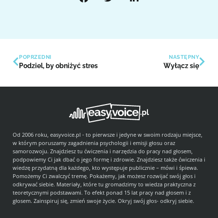
POPRZEDNI
NASTĘPNY
Podziel, by obniżyć stres
Wyłącz się
Od 2006 roku, easyvoice.pl - to pierwsze i jedyne w swoim rodzaju miejsce,
w którym poruszamy zagadnienia psychologii i emisji głosu oraz
samorozwoju. Znajdziesz tu ćwiczenia i narzędzia do pracy nad głosem,
podpowiemy Ci jak dbać o jego formę i zdrowie. Znajdziesz także ćwiczenia i
wiedzę przydatną dla każdego, kto występuje publicznie – mówi i śpiewa.
Pomożemy Ci zwalczyć tremę. Pokażemy, jak możesz rozwijać swój głos i
odkrywać siebie. Materiały, które tu gromadzimy to wiedza praktyczna z
teoretycznymi podstawami. To efekt ponad 15 lat pracy nad głosem i z
głosem. Zainspiruj się, zmień swoje życie. Okryj swój głos- odkryj siebie.