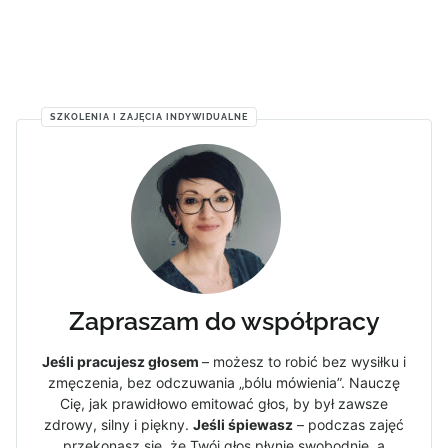
SZKOLENIA I ZAJĘCIA INDYWIDUALNE
Zapraszam do współpracy
Jeśli pracujesz głosem
– możesz to robić bez wysiłku i
zmęczenia, bez odczuwania „bólu mówienia”. Nauczę
Cię, jak prawidłowo emitować głos, by był zawsze
zdrowy, silny i piękny.
Jeśli śpiewasz
– podczas zajęć
przekonasz się, że Twój głos płynie swobodnie, a