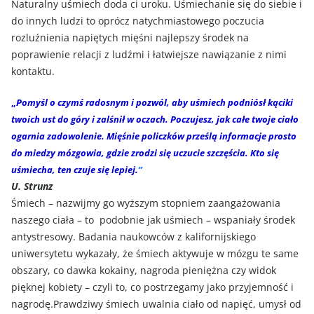
Naturalny uśmiech doda ci uroku. Uśmiechanie się do siebie i
do innych ludzi to oprócz natychmiastowego poczucia
rozluźnienia napiętych mięśni najlepszy środek na
poprawienie relacji z ludźmi i łatwiejsze nawiązanie z nimi
kontaktu.
„
Pomyśl o czymś radosnym i pozwól, aby uśmiech podniósł kąciki
twoich ust do góry i zalśnił w oczach. Poczujesz, jak całe twoje ciało
ogarnia zadowolenie. Mięśnie policzków prześlą informacje prosto
do miedzy mózgowia, gdzie zrodzi się uczucie szczęścia. Kto się
uśmiecha, ten czuje się lepiej.
”
U. Strunz
Śmiech – nazwijmy go wyższym stopniem zaangażowania
naszego ciała – to podobnie jak uśmiech – wspaniały środek
antystresowy. Badania naukowców z kalifornijskiego
uniwersytetu wykazały, że śmiech aktywuje w mózgu te same
obszary, co dawka kokainy, nagroda pieniężna czy widok
pięknej kobiety – czyli to, co postrzegamy jako przyjemność i
nagrodę.Prawdziwy śmiech uwalnia ciało od napięć, umysł od