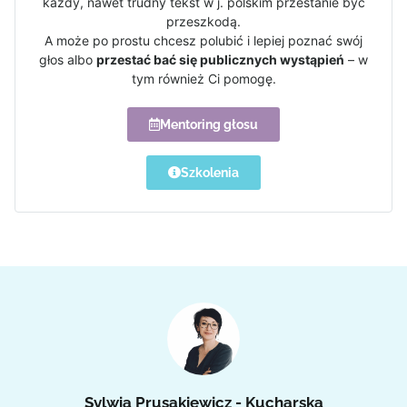
każdy, nawet trudny tekst w j. polskim przestanie być
przeszkodą.
A może po prostu chcesz polubić i lepiej poznać swój
głos albo
przestać bać się publicznych wystąpień
– w
tym również Ci pomogę.
Mentoring głosu
Szkolenia
Sylwia Prusakiewicz - Kucharska