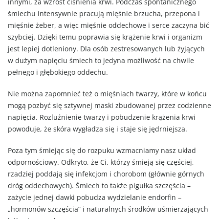
innymi, za wzrost ciśnienia krwi. Podczas spontanicznego
śmiechu intensywnie pracują mięśnie brzucha, przepona i
mięśnie żeber, a więc mięśnie oddechowe i serce zaczyna bić
szybciej. Dzięki temu poprawia się krążenie krwi i organizm
jest lepiej dotleniony. Dla osób zestresowanych lub żyjących
w dużym napięciu śmiech to jedyna możliwość na chwile
pełnego i głębokiego oddechu.
Nie można zapomnieć też o mięśniach twarzy, które w końcu
mogą pozbyć się sztywnej maski zbudowanej przez codzienne
napięcia. Rozluźnienie twarzy i pobudzenie krążenia krwi
powoduje, że skóra wygładza się i staje się jędrniejsza.
Poza tym śmiejąc się do rozpuku wzmacniamy nasz układ
odpornościowy. Odkryto, że Ci, którzy śmieją się częściej,
rzadziej poddają się infekcjom i chorobom (głównie górnych
dróg oddechowych). Śmiech to także pigułka szczęścia –
zażycie jednej dawki pobudza wydzielanie endorfin –
„hormonów szczęścia” i naturalnych środków uśmierzających