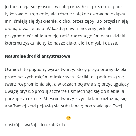
Jedni śmieją się głośno i w całej okazałości prezentują nie
tylko swoje uzębienie, ale również piękne czerwone dziąsła.
Inni śmieją się dyskretnie, cicho, przez zęby lub przysłaniają
dłonią otwarte usta. W każdej chwili możemy jednak
przypomnieć sobie umiejętność radosnego śmiechu, dzięki
któremu zyska nie tylko nasze ciało, ale i umysł, i dusza.
Naturalne środki antystresowe
Uśmiech to pogodny wyraz twarzy, który przybieramy dzięki
pracy naszych mięśni mimicznych. Kąciki ust podnoszą się,
twarz rozpromienia się, a w oczach pojawia się przyciągający
uwagę błysk. Spróbuj szczerze uśmiechnąć się do siebie, a
poczujesz różnicę. Mięśnie twarzy, szyi i krtani rozluźnią się,
a w Twojej krwi pojawią się substancję poprawiające Twój
nastrój. Uważaj – to uzależnia