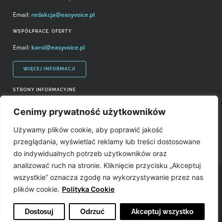
Email:
redakcja@easyvoice.pl
WSPÓŁPRACE, OFERTY
Email:
karol@easyvoice.pl
WIĘCEJ INFORMACJI
STRONY INFORMACYJNE
Regulamin zakupów i polityka prywatności
Cenimy prywatność użytkowników
Prawa autorskie i wykorzystywanie treści serwisu
Używamy plików cookie, aby poprawić jakość
Źródła
przeglądania, wyświetlać reklamy lub treści dostosowane
do indywidualnych potrzeb użytkowników oraz
analizować ruch na stronie. Kliknięcie przycisku „Akceptuj
wszystkie” oznacza zgodę na wykorzystywanie przez nas
Easyvoice.pl © 2006-2022. Wszystkie prawa zastrzeżone. Stronę zrobiły:
plików cookie.
Polityka Cookie
Dostosuj
Odrzuć
Akceptuj wszystko