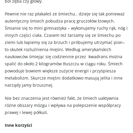
ból zęba czy głowy.
Pewnie nie raz płakałeś ze śmiechu.. dzieje się tak ponieważ
autentyczny śmiech pobudza pracę gruczołów łzowych.
Śmianie się to mini gimnastyka – wykonujemy ruchy rąk, nóg i
innych części ciała. Czasem też tarzamy się ze śmiechu po
ziemi lub łapiemy się za brzuch i próbujemy utrzymać pion–
to skutek rozluźnienia mięśni. Według amerykańskich
naukowców śmiejąc się codziennie przez kwadrans można
spalić do około 2 kilogramów tłuszczu w ciągu roku. Śmiech
powoduje bowiem większe zużycie energii i przyśpiesza
metabolizm. Skurcze mięśni dodatkowo masują jelita i inne
narządy jamy brzusznej.
Nie bez znaczenia jest również fakt, że śmiech uaktywnia
różne obszary mózgu i wpływa na polepszenie współpracy
prawej i lewej półkuli.
Inne korzyści