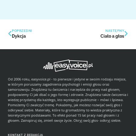
POPRZEDNI
NASTĘPNY
Dykcja
Ciało a głos
Od 2006 roku, easyvoice.pl - to pierwsze i jedyne w swoim rodzaju miejsce,
w którym poruszamy zagadnienia psychologii i emisji głosu oraz
samorozwoju. Znajdziesz tu ćwiczenia i narzędzia do pracy nad głosem,
podpowiemy Ci jak dbać o jego formę i zdrowie. Znajdziesz także ćwiczenia i
wiedzę przydatną dla każdego, kto występuje publicznie – mówi i śpiewa.
Pomożemy Ci zwalczyć tremę. Pokażemy, jak możesz rozwijać swój głos i
odkrywać siebie. Materiały, które tu gromadzimy to wiedza praktyczna z
teoretycznymi podstawami. To efekt ponad 15 lat pracy nad głosem i z
głosem. Zainspiruj się, zmień swoje życie. Okryj swój głos- odkryj siebie.
KONTAKT Z REDAKCJĄ