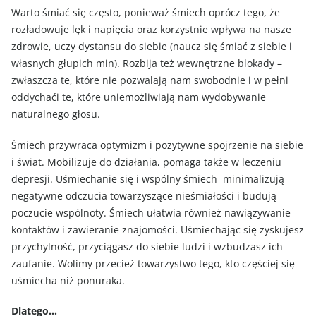
Warto śmiać się często, ponieważ śmiech oprócz tego, że
rozładowuje lęk i napięcia oraz korzystnie wpływa na nasze
zdrowie, uczy dystansu do siebie (naucz się śmiać z siebie i
własnych głupich min). Rozbija też wewnętrzne blokady –
zwłaszcza te, które nie pozwalają nam swobodnie i w pełni
oddychaći te, które uniemożliwiają nam wydobywanie
naturalnego głosu.
Śmiech przywraca optymizm i pozytywne spojrzenie na siebie
i świat. Mobilizuje do działania, pomaga także w leczeniu
depresji. Uśmiechanie się i wspólny śmiech minimalizują
negatywne odczucia towarzyszące nieśmiałości i budują
poczucie wspólnoty. Śmiech ułatwia również nawiązywanie
kontaktów i zawieranie znajomości. Uśmiechając się zyskujesz
przychylność, przyciągasz do siebie ludzi i wzbudzasz ich
zaufanie. Wolimy przecież towarzystwo tego, kto częściej się
uśmiecha niż ponuraka.
Dlatego…