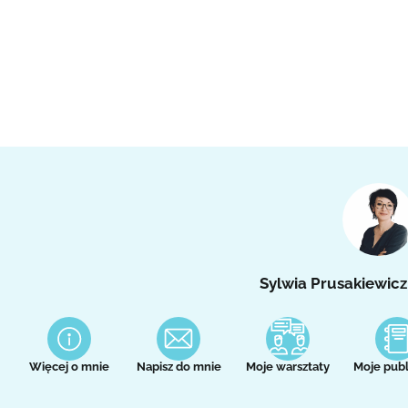
Sylwia Prusakiewicz
Więcej o mnie
Napisz do mnie
Moje warsztaty
Moje publ