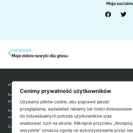
Moje socialm
POPRZEDNI
Moje dobre nawyki dla głosu
STRONY INFORMACYJNE
KONTAKT Z REDAKCJĄ
Cenimy prywatność użytkowników
Regulamin zakupów i polityka
Email:
redakcja@easyvoice.p
prywatności
Używamy plików cookie, aby poprawić jakość
WSPÓŁPRACE, OFERTY
przeglądania, wyświetlać reklamy lub treści dostosowane
Prawa autorskie i wykorzystywanie treści
Email:
karol@easyvoice.pl
do indywidualnych potrzeb użytkowników oraz
serwisu
analizować ruch na stronie. Kliknięcie przycisku „Akceptuj
Źródła
WIĘCEJ INFORMACJI
wszystkie” oznacza zgodę na wykorzystywanie przez na