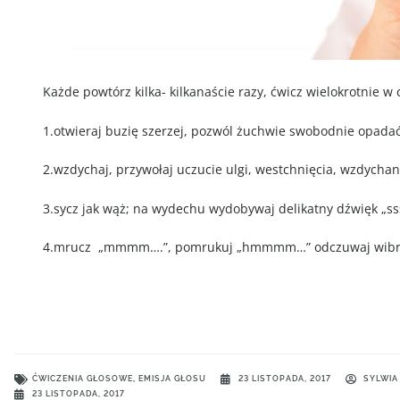
Każde powtórz kilka- kilkanaście razy, ćwicz wielokrotnie w 
1.otwieraj buzię szerzej, pozwól żuchwie swobodnie opadać
2.wzdychaj, przywołaj uczucie ulgi, westchnięcia, wzdychan
3.sycz jak wąż; na wydechu wydobywaj delikatny dźwięk „s
4.mrucz „mmmm….”, pomrukuj „hmmmm…” odczuwaj wibracj
ĆWICZENIA GŁOSOWE
,
EMISJA GŁOSU
23 LISTOPADA, 2017
SYLWIA
23 LISTOPADA, 2017