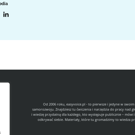
edia
l
Od 2006 roku, easyvoice.pl - to pierwsze i jedyne w swoim
samorozwoju. Znajdziesz tu ćwiczenia i narzędzia do pracy nad g
i wiedzę przydatną dla każdego, kto występuje publicznie – mówi 
odkrywać siebie. Materiały, które tu gromadzimy to wiedza pr
s