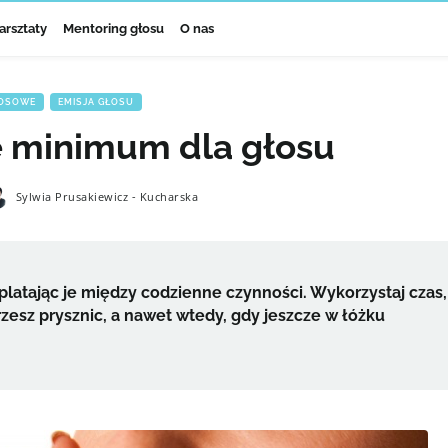
arsztaty
Mentoring głosu
O nas
ŁOSOWE
,
EMISJA GŁOSU
e minimum dla głosu
Sylwia Prusakiewicz - Kucharska
atając je między codzienne czynności. Wykorzystaj czas,
erzesz prysznic, a nawet wtedy, gdy jeszcze w łóżku