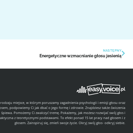
NASTĘPNY
Energetyczne wzmacnianie głosu jesienią
 rodzaju miejsce, w którym poruszamy zagadnienia psychologii i emisji głosu oraz
łosem, podpowiemy Ci jak dbać o jego formę i zdrowie. Znajdziesz także ćwiczenia
i śpiewa. Pomożemy Ci zwalczyć tremę. Pokażemy, jak możesz rozwijać swój głos i
aktyczna z teoretycznymi podstawami. To efekt ponad 15 lat pracy nad głosem i z
głosem. Zainspiruj się, zmień swoje życie. Okryj swój głos- odkryj siebie.