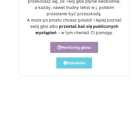
przekonasz się, że Twój głos płynie swobodnie,
a każdy, nawet trudny tekst w j. polskim
przestanie być przeszkodą.
A może po prostu chcesz polubić i lepiej poznać
swój głos albo
przestać bać się publicznych
wystąpień
– w tym również Ci pomogę.
Mentoring głosu
Szkolenia