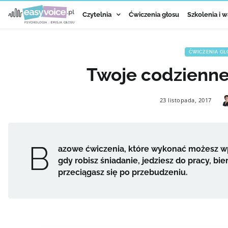
Czytelnia
Ćwiczenia głosu
Szkolenia i w
ĆWICZENIA G
Twoje codzienn
23 listopada, 2017
B
azowe ćwiczenia, które wykonać możesz wpl
gdy robisz śniadanie, jedziesz do pracy, bi
przeciągasz się po przebudzeniu.