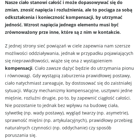
Nasze ciało stanowi całość i może dopasowywać się do
zmian, znosić napięcia i rozluźnienia, ale to pociąga za sobą
odkształcenia i konieczność kompensacji, by utrzymać
jedność. Wzrost napięcia jednego elementu musi być
zrównoważony prze inne, które są z nim w kontakcie.
Z jednej strony sieć powiązań w ciele zapewnia nam szersze
możliwości oddziaływania, jednak w przypadku pojawiających
się nieprawidłowości, wiąże się ona z wystąpieniem
kompensacji
. Ciało zawsze dążyć będzie do utrzymania pionu
i równowagi. Gdy wystąpią zaburzenia prawidłowej postawy,
ciało natychmiast zareaguje, by dostosować się do zaistniałej
sytuacji. Włączy mechanizmy kompensacyjne, usztywni jedne
mięśnie, rozluźni drugie, po to, by zapewnić ciągłość całości.
Nie pozostanie to jednak bez wpływu na budowę ciała,
sylwetkę (np. wady postawy), wygląd twarzy (np. asymetrie),
sprawność mięśni (np. artykulacyjnych), prawidłowy przebieg
naturalnych czynności (np. oddychanie) czy sposób
poruszania się.