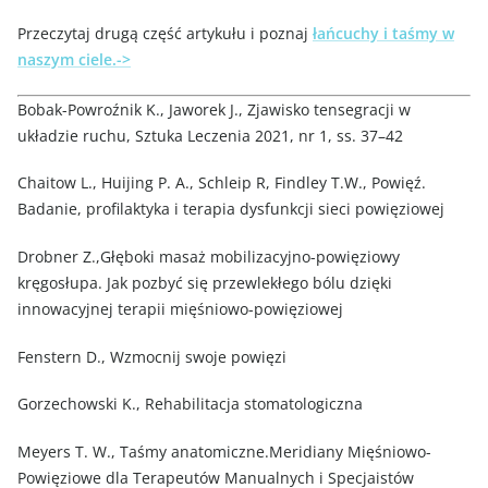
Przeczytaj drugą część artykułu i poznaj
łańcuchy i taśmy w
naszym ciele.->
Bobak-Powroźnik K., Jaworek J., Zjawisko tensegracji w
układzie ruchu, Sztuka Leczenia 2021, nr 1, ss. 37–42
Chaitow L., Huijing P. A., Schleip R, Findley T.W., Powięź.
Badanie, profilaktyka i terapia dysfunkcji sieci powięziowej
Drobner Z.,Głęboki masaż mobilizacyjno-powięziowy
kręgosłupa. Jak pozbyć się przewlekłego bólu dzięki
innowacyjnej terapii mięśniowo-powięziowej
Fenstern D., Wzmocnij swoje powięzi
Gorzechowski K., Rehabilitacja stomatologiczna
Meyers T. W., Taśmy anatomiczne.Meridiany Mięśniowo-
Powięziowe dla Terapeutów Manualnych i Specjaistów