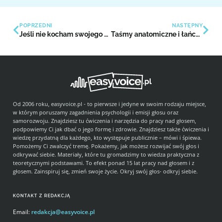
POPRZEDNI
NASTĘPNY
Jeśli nie kocham swojego niedoskonałego głosu, to nie jest to prawdziwa miłość
Taśmy anatomiczne i łańcuchy w ciele, czyli jesteśmy całością, część 2
Od 2006 roku, easyvoice.pl - to pierwsze i jedyne w swoim rodzaju miejsce,
w którym poruszamy zagadnienia psychologii i emisji głosu oraz
samorozwoju. Znajdziesz tu ćwiczenia i narzędzia do pracy nad głosem,
podpowiemy Ci jak dbać o jego formę i zdrowie. Znajdziesz także ćwiczenia i
wiedzę przydatną dla każdego, kto występuje publicznie – mówi i śpiewa.
Pomożemy Ci zwalczyć tremę. Pokażemy, jak możesz rozwijać swój głos i
odkrywać siebie. Materiały, które tu gromadzimy to wiedza praktyczna z
teoretycznymi podstawami. To efekt ponad 15 lat pracy nad głosem i z
głosem. Zainspiruj się, zmień swoje życie. Okryj swój głos- odkryj siebie.
KONTAKT Z REDAKCJĄ
Email:
redakcja@easyvoice.pl