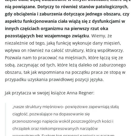
nią powiązane. Dotyczy to również stanów patologicznych,
gdy obciążenia i zaburzenia dotyczące jednego obszaru, czy
aspektu funkcjonowania ciała wiążą się z dysfunkcjami w
innych częściach organizmu na pierwszy rzut oka
pozostających bez wzajemnego związku
. Wiemy, że
niezależnie od tego, jaką funkcję wykonuje dany mięsień,
wpływa on również na całość struktury, którą współtworzy.
Pozwala nam to pracować na mięśniach, które łączą się ze
sobą, zaczynając od tych, które leżą daleko od zaburzonego
obszaru, tak jak wspomniana na początku praca ze stopą w
przypadku uzyskania prawidłowej pozycji języka.
Jak przytacza w swojej książce Anna Regner:
„nasze struktury mięśniowo- powięziowe zapewniają stałą
ciągłość, pozwalające na dopasowanie się
przenoszonego napięcia wokół poszczególnych kości i
chrząstek oraz niekompresowanych narządów
wewnętrznych. System ten przenosi napięcia w naszym