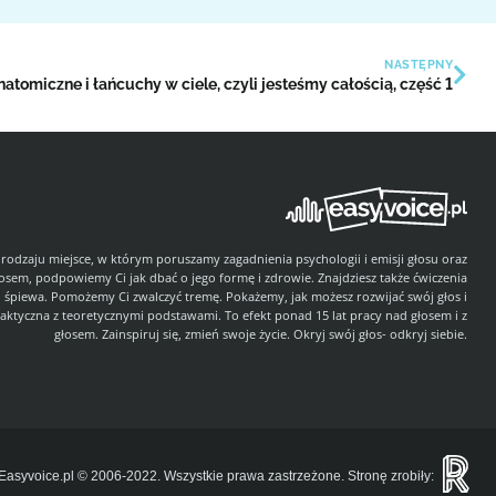
NASTĘPNY
atomiczne i łańcuchy w ciele, czyli jesteśmy całością, część 1
 rodzaju miejsce, w którym poruszamy zagadnienia psychologii i emisji głosu oraz
łosem, podpowiemy Ci jak dbać o jego formę i zdrowie. Znajdziesz także ćwiczenia
i śpiewa. Pomożemy Ci zwalczyć tremę. Pokażemy, jak możesz rozwijać swój głos i
aktyczna z teoretycznymi podstawami. To efekt ponad 15 lat pracy nad głosem i z
głosem. Zainspiruj się, zmień swoje życie. Okryj swój głos- odkryj siebie.
Easyvoice.pl © 2006-2022. Wszystkie prawa zastrzeżone. Stronę zrobiły: