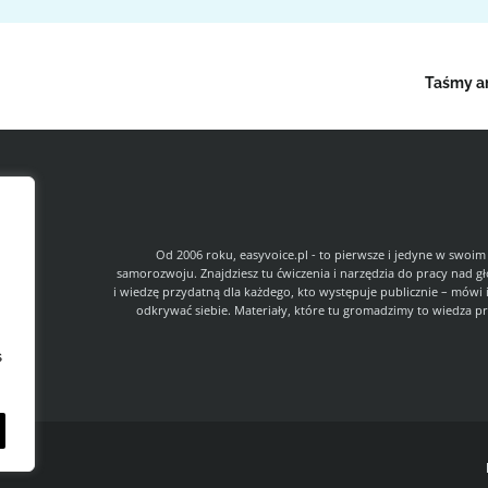
Taśmy an
l
Od 2006 roku, easyvoice.pl - to pierwsze i jedyne w swoim
samorozwoju. Znajdziesz tu ćwiczenia i narzędzia do pracy nad g
i wiedzę przydatną dla każdego, kto występuje publicznie – mówi 
odkrywać siebie. Materiały, które tu gromadzimy to wiedza pr
s