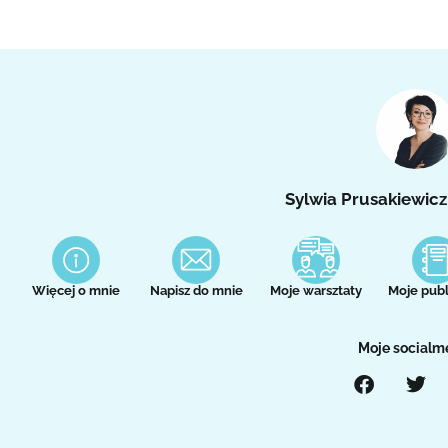
Sylwia Prusakiewicz
Więcej o mnie
Napisz do mnie
Moje warsztaty
Moje publ
Moje socialm