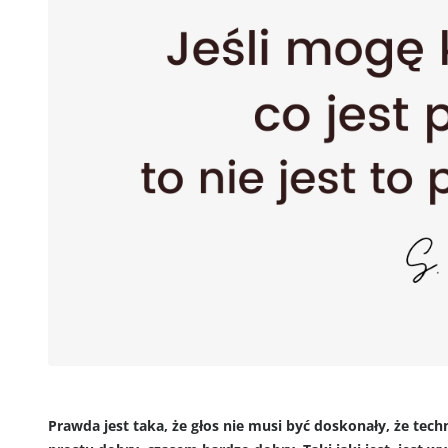
Prawda jest taka, że głos nie musi być doskonały, że techn