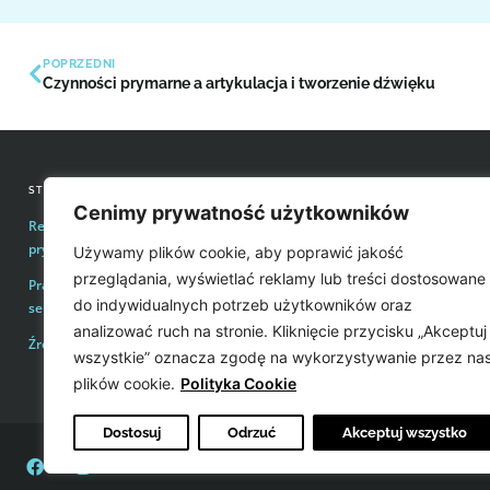
POPRZEDNI
Czynności prymarne a artykulacja i tworzenie dźwięku
STRONY INFORMACYJNE
KONTAKT Z REDAKCJĄ
Cenimy prywatność użytkowników
Regulamin zakupów i polityka
Email:
redakcja@easyvoice.p
prywatności
Używamy plików cookie, aby poprawić jakość
WSPÓŁPRACE, OFERTY
przeglądania, wyświetlać reklamy lub treści dostosowane
Prawa autorskie i wykorzystywanie treści
Email:
karol@easyvoice.pl
do indywidualnych potrzeb użytkowników oraz
serwisu
analizować ruch na stronie. Kliknięcie przycisku „Akceptuj
Źródła
WIĘCEJ INFORMACJI
wszystkie” oznacza zgodę na wykorzystywanie przez na
plików cookie.
Polityka Cookie
Dostosuj
Odrzuć
Akceptuj wszystko