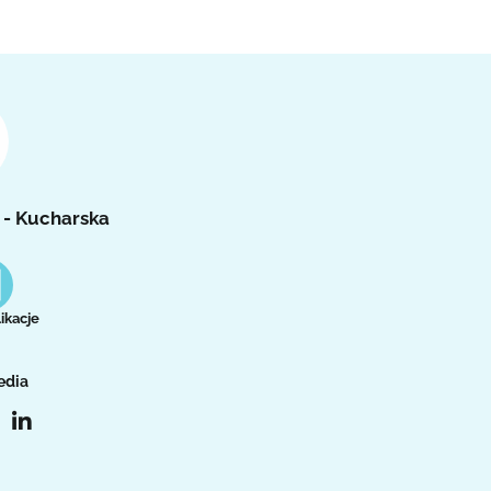
 - Kucharska
ikacje
edia