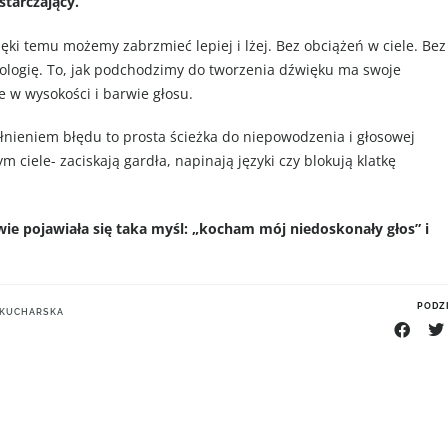
starczający.
ięki temu możemy zabrzmieć lepiej i lżej. Bez obciążeń w ciele. Bez
jologię. To, jak podchodzimy do tworzenia dźwięku ma swoje
e w wysokości i barwie głosu.
łnieniem błędu to prosta ścieżka do niepowodzenia i głosowej
 ciele- zaciskają gardła, napinają języki czy blokują klatkę
wie pojawiała się taka myśl: „kocham mój niedoskonały głos” i
PODZI
- KUCHARSKA