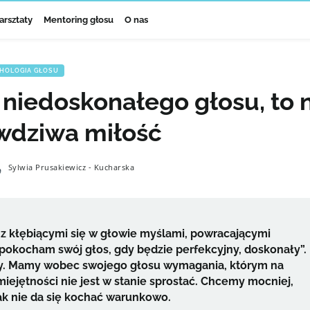
arsztaty
Mentoring głosu
O nas
HOLOGIA GŁOSU
 niedoskonałego głosu, to 
awdziwa miłość
Sylwia Prusakiewicz - Kucharska
z kłębiącymi się w głowie myślami, powracającymi
pokocham swój głos, gdy będzie perfekcyjny, doskonały”.
my. Mamy wobec swojego głosu wymagania, którym na
ejętności nie jest w stanie sprostać. Chcemy mocniej,
k jak nie da się kochać warunkowo.