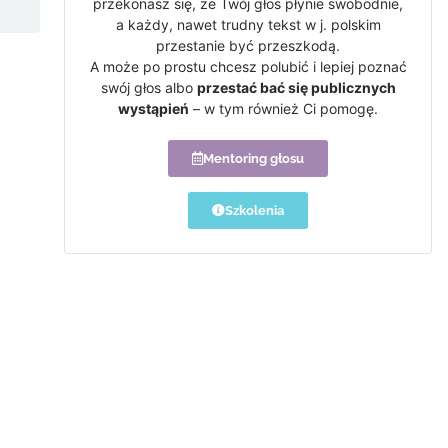
przekonasz się, że Twój głos płynie swobodnie,
a każdy, nawet trudny tekst w j. polskim
przestanie być przeszkodą.
A może po prostu chcesz polubić i lepiej poznać
swój głos albo
przestać bać się publicznych
wystąpień
– w tym również Ci pomogę.
Mentoring głosu
Szkolenia