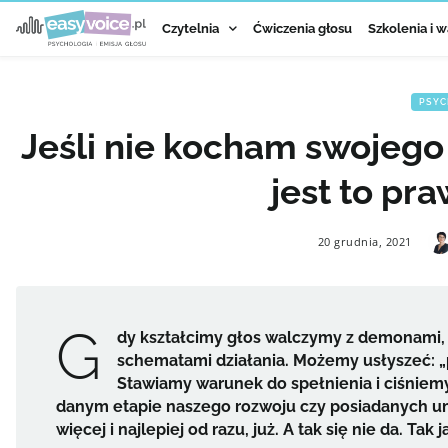
Czytelnia
Ćwiczenia głosu
Szkolenia i w
PSYC
Jeśli nie kocham swojego
jest to pr
20 grudnia, 2021
G
dy kształcimy głos walczymy z demonami, 
schematami działania. Możemy usłyszeć: „
Stawiamy warunek do spełnienia i ciśnie
danym etapie naszego rozwoju czy posiadanych umi
więcej i najlepiej od razu, już. A tak się nie da. Ta