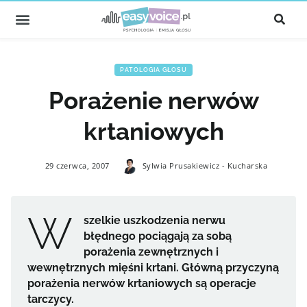
PATOLOGIA GŁOSU
Porażenie nerwów
krtaniowych
29 czerwca, 2007
Sylwia Prusakiewicz - Kucharska
W
szelkie uszkodzenia nerwu
błędnego pociągają za sobą
porażenia zewnętrznych i
wewnętrznych mięśni krtani. Główną przyczyną
porażenia nerwów krtaniowych są operacje
tarczycy.