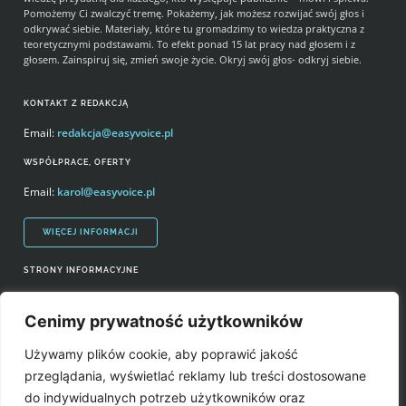
Pomożemy Ci zwalczyć tremę. Pokażemy, jak możesz rozwijać swój głos i
odkrywać siebie. Materiały, które tu gromadzimy to wiedza praktyczna z
teoretycznymi podstawami. To efekt ponad 15 lat pracy nad głosem i z
głosem. Zainspiruj się, zmień swoje życie. Okryj swój głos- odkryj siebie.
KONTAKT Z REDAKCJĄ
Email:
redakcja@easyvoice.pl
WSPÓŁPRACE, OFERTY
Email:
karol@easyvoice.pl
WIĘCEJ INFORMACJI
STRONY INFORMACYJNE
Regulamin zakupów i polityka prywatności
Cenimy prywatność użytkowników
Prawa autorskie i wykorzystywanie treści serwisu
Używamy plików cookie, aby poprawić jakość
Źródła
przeglądania, wyświetlać reklamy lub treści dostosowane
do indywidualnych potrzeb użytkowników oraz