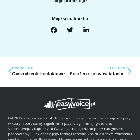
Moje publikacje
Moje socialmedia
POPRZEDNI
NASTĘPNY
Owrzodzenie kontaktowe
Porażenie nerwów krtaniowych
Od 2006 roku, easyvoice.pl - to pierwsze i jedyne w swoim rodzaju miejsce,
w którym poruszamy zagadnienia psychologii i emisji głosu oraz
samorozwoju. Znajdziesz tu ćwiczenia i narzędzia do pracy nad głosem,
podpowiemy Ci jak dbać o jego formę i zdrowie. Znajdziesz także ćwiczenia i
wiedzę przydatną dla każdego, kto występuje publicznie – mówi i śpiewa.