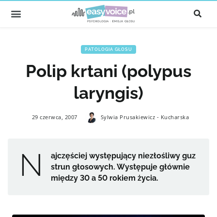
PATOLOGIA GŁOSU
Polip krtani (polypus
laryngis)
29 czerwca, 2007
Sylwia Prusakiewicz - Kucharska
N
ajczęściej występujący niezłośliwy guz
strun głosowych. Występuje głównie
między 30 a 50 rokiem życia.