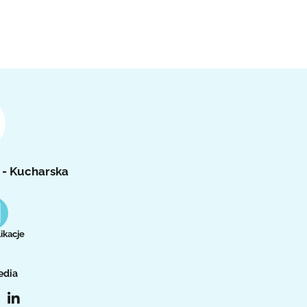
 - Kucharska
ikacje
edia