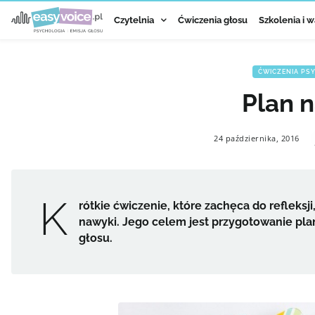
Czytelnia
Ćwiczenia głosu
Szkolenia i w
ĆWICZENIA PS
Plan 
24 października, 2016
K
rótkie ćwiczenie, które zachęca do refleksj
nawyki. Jego celem jest przygotowanie planu
głosu.