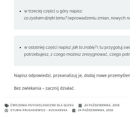
w trzeciej części u góry napisz:
co zyskam dzięki temu?
(wprowadzeniu zmian, nowych na
w ostatniej części napisz:
jak to zrobię?
( tu przygotuj sw
potrzebujesz, z czego możesz zrezygnować, czego potrzeb
Napisz odpowiedzi, przeanalizuj je, dodaj nowe przemyślenia,
Bez zwlekania – zacznij działać.
ĆWICZENIA PSYCHOLOGICZNE DLA GŁOSU
24 PAŹDZIERNIKA, 2016
SYLWIA PRUSAKIEWICZ - KUCHARSKA
24 PAŹDZIERNIKA, 2016