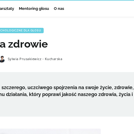
arsztaty
Mentoring głosu
O nas
YCHOLOGICZNE DLA GŁOSU
na zdrowie
Sylwia Prusakiewicz - Kucharska
i, szczerego, uczciwego spojrzenia na swoje życie, zdrowie,
 działania, który poprawi jakość naszego zdrowia, życia i