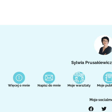
Sylwia Prusakiewicz
Więcej o mnie
Napisz do mnie
Moje warsztaty
Moje publ
Moje socialm