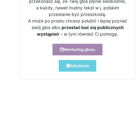
przekonasz się, że Twój głos płynie swobodnie,
a każdy, nawet trudny tekst w j. polskim
przestanie być przeszkodą.
A może po prostu chcesz polubić i lepiej poznać
swój głos albo
przestać bać się publicznych
wystąpień
– w tym również Ci pomogę.
Mentoring głosu
Szkolenia