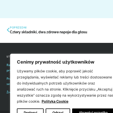
POPRZEDNI
Cztery składniki, dwa zdrowe napoje dla głosu
STRONY INFORMACYJNE
KONTAKT Z REDAKCJĄ
Cenimy prywatność użytkowników
Regulamin zakupów i polityka
Email:
redakcja@easyvoice.p
prywatności
Używamy plików cookie, aby poprawić jakość
WSPÓŁPRACE, OFERTY
przeglądania, wyświetlać reklamy lub treści dostosowane
Prawa autorskie i wykorzystywanie treści
Email:
karol@easyvoice.pl
do indywidualnych potrzeb użytkowników oraz
serwisu
analizować ruch na stronie. Kliknięcie przycisku „Akceptuj
Źródła
WIĘCEJ INFORMACJI
wszystkie” oznacza zgodę na wykorzystywanie przez na
plików cookie.
Polityka Cookie
Dostosuj
Odrzuć
Akceptuj wszystko