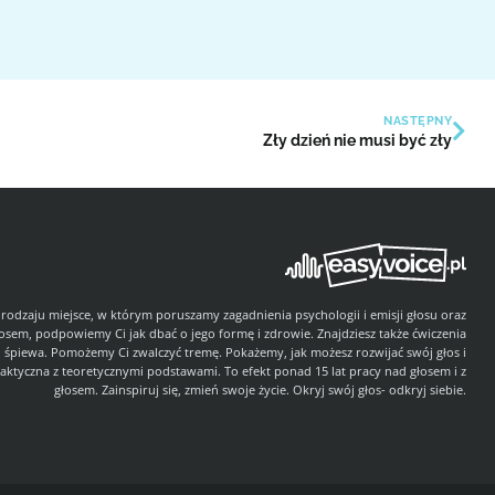
NASTĘPNY
Zły dzień nie musi być zły
 rodzaju miejsce, w którym poruszamy zagadnienia psychologii i emisji głosu oraz
łosem, podpowiemy Ci jak dbać o jego formę i zdrowie. Znajdziesz także ćwiczenia
i śpiewa. Pomożemy Ci zwalczyć tremę. Pokażemy, jak możesz rozwijać swój głos i
aktyczna z teoretycznymi podstawami. To efekt ponad 15 lat pracy nad głosem i z
głosem. Zainspiruj się, zmień swoje życie. Okryj swój głos- odkryj siebie.