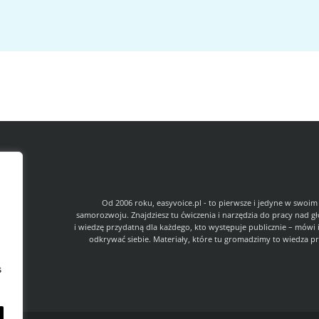
l
Od 2006 roku, easyvoice.pl - to pierwsze i jedyne w swoim
samorozwoju. Znajdziesz tu ćwiczenia i narzędzia do pracy nad g
i wiedzę przydatną dla każdego, kto występuje publicznie – mówi 
odkrywać siebie. Materiały, które tu gromadzimy to wiedza pr
s