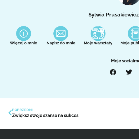
Sylwia Prusakiewicz
Więcej o mnie
Napisz do mnie
Moje warsztaty
Moje publ
Moje socialm
POPRZEDNI
Zwiększ swoje szanse na sukces