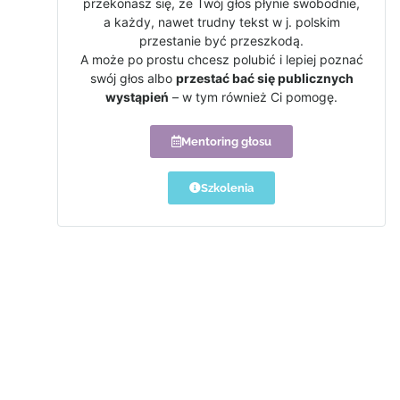
przekonasz się, że Twój głos płynie swobodnie,
a każdy, nawet trudny tekst w j. polskim
przestanie być przeszkodą.
A może po prostu chcesz polubić i lepiej poznać
swój głos albo
przestać bać się publicznych
wystąpień
– w tym również Ci pomogę.
Mentoring głosu
Szkolenia