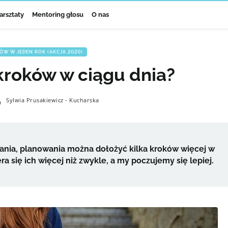
arsztaty
Mentoring głosu
O nas
W W JEDEN ROK (AKCJA 2020)
 kroków w ciągu dnia?
Sylwia Prusakiewicz - Kucharska
ania, planowania można dołożyć kilka kroków więcej w
a się ich więcej niż zwykle, a my poczujemy się lepiej.