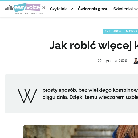
Czytelnia
Ćwiczenia głosu
Szkolenia i w
12 DOBRYCH NAWYKÓ
Jak robić więcej
22 stycznia, 2020
W
prosty sposób, bez wielkiego kombinow
ciągu dnia. Dzięki temu wieczorem uzbier