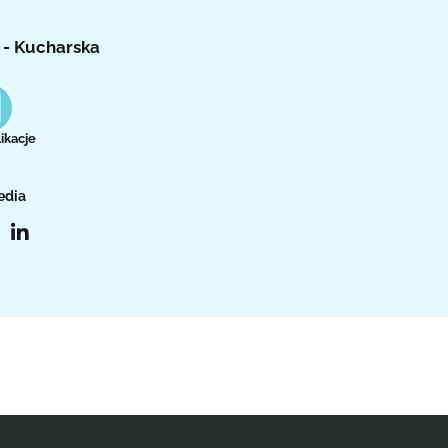
 - Kucharska
ikacje
edia