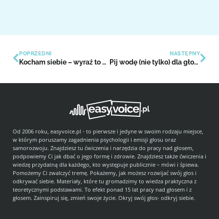
POPRZEDNI
NASTĘPNY
Kocham siebie – wyraź to głosem
Pij wodę (nie tylko) dla głosu
Od 2006 roku, easyvoice.pl - to pierwsze i jedyne w swoim rodzaju miejsce,
w którym poruszamy zagadnienia psychologii i emisji głosu oraz
samorozwoju. Znajdziesz tu ćwiczenia i narzędzia do pracy nad głosem,
podpowiemy Ci jak dbać o jego formę i zdrowie. Znajdziesz także ćwiczenia i
wiedzę przydatną dla każdego, kto występuje publicznie – mówi i śpiewa.
Pomożemy Ci zwalczyć tremę. Pokażemy, jak możesz rozwijać swój głos i
odkrywać siebie. Materiały, które tu gromadzimy to wiedza praktyczna z
teoretycznymi podstawami. To efekt ponad 15 lat pracy nad głosem i z
głosem. Zainspiruj się, zmień swoje życie. Okryj swój głos- odkryj siebie.