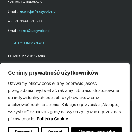
KONTAKT Z REDAKCJĄ
Email:
redakcja@easyvoice.pl
WSPÓŁPRACE, OFERTY
Email:
karol@easyvoice.pl
WIĘCEJ INFORMACJI
STRONY INFORMACYJNE
Regulamin zakupów i polityka prywatności
Cenimy prywatność użytkowników
Prawa autorskie i wykorzystywanie treści serwisu
Używamy plików cookie, aby poprawić jakość
Źródła
przeglądania, wyświetlać reklamy lub treści dostosowane
do indywidualnych potrzeb użytkowników oraz
analizować ruch na stronie. Kliknięcie przycisku „Akceptuj
Easyvoice.pl © 2006-2022. Wszystkie prawa zastrzeżone. Stronę zrobiły:
wszystkie” oznacza zgodę na wykorzystywanie przez nas
plików cookie.
Polityka Cookie