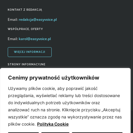
KONTAKT Z REDAKCJĄ
Email:
redakcja@easyvoice.pl
WSPÓŁPRACE, OFERTY
Email:
karol@easyvoice.pl
WIĘCEJ INFORMACJI
STRONY INFORMACYJNE
Regulamin zakupów i polityka prywatności
Cenimy prywatność użytkowników
Prawa autorskie i wykorzystywanie treści serwisu
Używamy plików cookie, aby poprawić jakość
Źródła
przeglądania, wyświetlać reklamy lub treści dostosowane
do indywidualnych potrzeb użytkowników oraz
analizować ruch na stronie. Kliknięcie przycisku „Akceptuj
wszystkie” oznacza zgodę na wykorzystywanie przez nas
Easyvoice.pl © 2006-2022. Wszystkie prawa zastrzeżone. Stronę zrobiły:
plików cookie.
Polityka Cookie