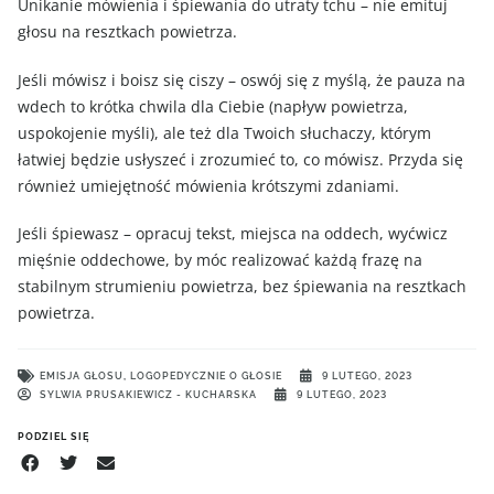
Unikanie mówienia i śpiewania do utraty tchu – nie emituj
głosu na resztkach powietrza.
Jeśli mówisz i boisz się ciszy – oswój się z myślą, że pauza na
wdech to krótka chwila dla Ciebie (napływ powietrza,
uspokojenie myśli), ale też dla Twoich słuchaczy, którym
łatwiej będzie usłyszeć i zrozumieć to, co mówisz. Przyda się
również umiejętność mówienia krótszymi zdaniami.
Jeśli śpiewasz – opracuj tekst, miejsca na oddech, wyćwicz
mięśnie oddechowe, by móc realizować każdą frazę na
stabilnym strumieniu powietrza, bez śpiewania na resztkach
powietrza.
EMISJA GŁOSU
,
LOGOPEDYCZNIE O GŁOSIE
9 LUTEGO, 2023
SYLWIA PRUSAKIEWICZ - KUCHARSKA
9 LUTEGO, 2023
PODZIEL SIĘ