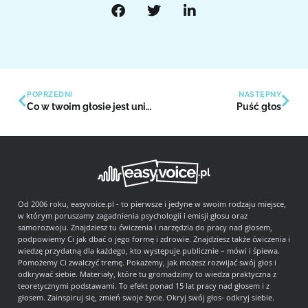
POPRZEDNI
NASTĘPNY
Co w twoim głosie jest unikalne, niepowtarzalne?
Puść głos
Od 2006 roku, easyvoice.pl - to pierwsze i jedyne w swoim rodzaju miejsce,
w którym poruszamy zagadnienia psychologii i emisji głosu oraz
samorozwoju. Znajdziesz tu ćwiczenia i narzędzia do pracy nad głosem,
podpowiemy Ci jak dbać o jego formę i zdrowie. Znajdziesz także ćwiczenia i
wiedzę przydatną dla każdego, kto występuje publicznie – mówi i śpiewa.
Pomożemy Ci zwalczyć tremę. Pokażemy, jak możesz rozwijać swój głos i
odkrywać siebie. Materiały, które tu gromadzimy to wiedza praktyczna z
teoretycznymi podstawami. To efekt ponad 15 lat pracy nad głosem i z
głosem. Zainspiruj się, zmień swoje życie. Okryj swój głos- odkryj siebie.