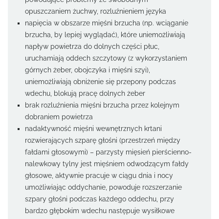
opuszczaniem żuchwy, rozluźnieniem języka
napięcia w obszarze mięśni brzucha (np. wciąganie
brzucha, by lepiej wyglądać), które uniemożliwiają
napływ powietrza do dolnych części płuc,
uruchamiają oddech szczytowy (z wykorzystaniem
górnych żeber, obojczyka i mięśni szyi),
uniemożliwiają obniżenie się przepony podczas
wdechu, blokują pracę dolnych żeber
brak rozluźnienia mięśni brzucha przez kolejnym
dobraniem powietrza
nadaktywność mięśni wewnętrznych krtani
rozwierających szparę głośni (przestrzeń między
fałdami głosowymi) – parzysty mięsień pierścienno-
nalewkowy tylny jest mięśniem odwodzącym fałdy
głosowe, aktywnie pracuje w ciągu dnia i nocy
umożliwiając oddychanie, powoduje rozszerzanie
szpary głośni podczas każdego oddechu, przy
bardzo głębokim wdechu następuje wysiłkowe