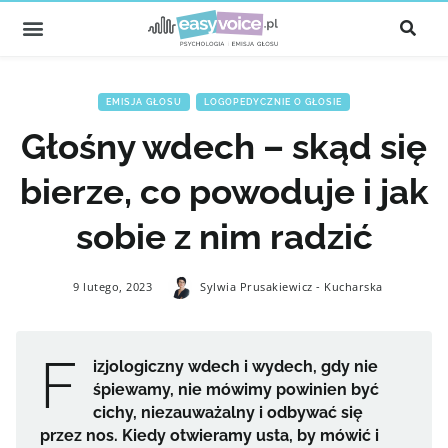
EMISJA GŁOSU
,
LOGOPEDYCZNIE O GŁOSIE
Głośny wdech – skąd się
bierze, co powoduje i jak
sobie z nim radzić
9 lutego, 2023
Sylwia Prusakiewicz - Kucharska
F
izjologiczny wdech i wydech, gdy nie
śpiewamy, nie mówimy powinien być
cichy, niezauważalny i odbywać się
przez nos. Kiedy otwieramy usta, by mówić i