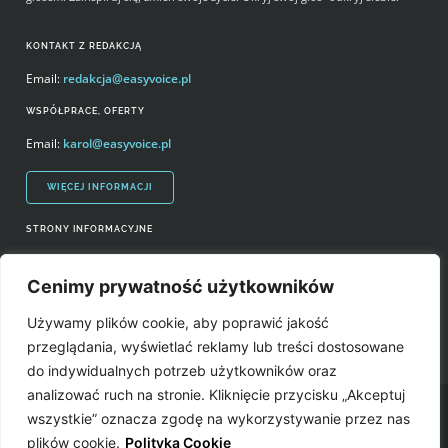
KONTAKT Z REDAKCJĄ
Email:
redakcja@easyvoice.pl
WSPÓŁPRACE, OFERTY
Email:
karol@easyvoice.pl
WIĘCEJ INFORMACJI
STRONY INFORMACYJNE
Regulamin zakupów i polityka prywatności
Cenimy prywatność użytkowników
Prawa autorskie i wykorzystywanie treści serwisu
Używamy plików cookie, aby poprawić jakość
Źródła
przeglądania, wyświetlać reklamy lub treści dostosowane
do indywidualnych potrzeb użytkowników oraz
analizować ruch na stronie. Kliknięcie przycisku „Akceptuj
Easyvoice.pl © 2006-2022. Wszystkie prawa zastrzeżone. Stronę zrobiły:
wszystkie” oznacza zgodę na wykorzystywanie przez nas
plików cookie.
Polityka Cookie