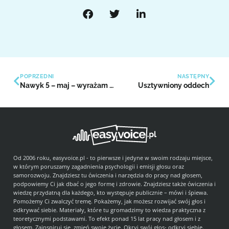
POPRZEDNI
NASTĘPNY
Nawyk 5 – maj – wyrażam wdzięczność
Usztywniony oddech
Od 2006 roku, easyvoice.pl - to pierwsze i jedyne w swoim rodzaju miejsce,
w którym poruszamy zagadnienia psychologii i emisji głosu oraz
samorozwoju. Znajdziesz tu ćwiczenia i narzędzia do pracy nad głosem,
podpowiemy Ci jak dbać o jego formę i zdrowie. Znajdziesz także ćwiczenia i
wiedzę przydatną dla każdego, kto występuje publicznie – mówi i śpiewa.
Pomożemy Ci zwalczyć tremę. Pokażemy, jak możesz rozwijać swój głos i
odkrywać siebie. Materiały, które tu gromadzimy to wiedza praktyczna z
teoretycznymi podstawami. To efekt ponad 15 lat pracy nad głosem i z
głosem. Zainspiruj się, zmień swoje życie. Okryj swój głos- odkryj siebie.