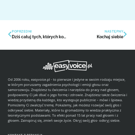
POPRZEDNI
NASTĘPNY
Dziś całuj tych, których kochasz
Kochaj siebie
Od 2006 roku, easyvoice.pl - to pierwsze i jedyne w swoim rodzaju miejsce,
w którym poruszamy zagadnienia psychologii i emisji głosu oraz
samorozwoju. Znajdziesz tu ćwiczenia i narzędzia do pracy nad głosem,
podpowiemy Ci jak dbać o jego formę i zdrowie. Znajdziesz także ćwiczenia i
wiedzę przydatną dla każdego, kto występuje publicznie – mówi i śpiewa.
Pomożemy Ci zwalczyć tremę. Pokażemy, jak możesz rozwijać swój głos i
odkrywać siebie. Materiały, które tu gromadzimy to wiedza praktyczna z
teoretycznymi podstawami. To efekt ponad 15 lat pracy nad głosem i z
głosem. Zainspiruj się, zmień swoje życie. Okryj swój głos- odkryj siebie.