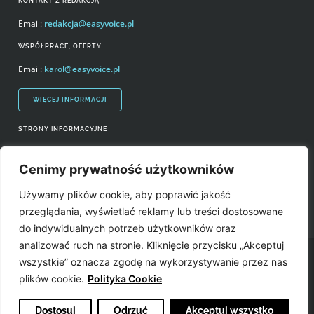
KONTAKT Z REDAKCJĄ
Email:
redakcja@easyvoice.pl
WSPÓŁPRACE, OFERTY
Email:
karol@easyvoice.pl
WIĘCEJ INFORMACJI
STRONY INFORMACYJNE
Regulamin zakupów i polityka prywatności
Cenimy prywatność użytkowników
Prawa autorskie i wykorzystywanie treści serwisu
Używamy plików cookie, aby poprawić jakość
Źródła
przeglądania, wyświetlać reklamy lub treści dostosowane
do indywidualnych potrzeb użytkowników oraz
analizować ruch na stronie. Kliknięcie przycisku „Akceptuj
Easyvoice.pl © 2006-2022. Wszystkie prawa zastrzeżone. Stronę zrobiły:
wszystkie” oznacza zgodę na wykorzystywanie przez nas
plików cookie.
Polityka Cookie
Dostosuj
Odrzuć
Akceptuj wszystko