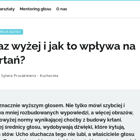
arsztaty
Mentoring głosu
O nas
MISJA GŁOSU
 wyżej i jak to wpływa na
rtań?
Sylwia Prusakiewicz - Kucharska
znacznie wyższym głosem. Nie tylko mówi szybciej i
wa mniej rozbudowanych wypowiedzi, a więcej obrazów,
 powyżej normy wynikającej choćby z budowy krtani.
j średnicy głosu, wydobywają dźwięki, które irytują,
ów. Ucho słuchacza tego nie lubi, a właściciele głosu