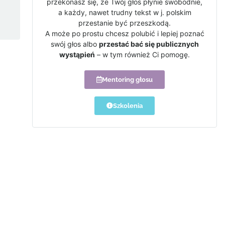
przekonasz się, że Twój głos płynie swobodnie,
a każdy, nawet trudny tekst w j. polskim
przestanie być przeszkodą.
A może po prostu chcesz polubić i lepiej poznać
swój głos albo
przestać bać się publicznych
wystąpień
– w tym również Ci pomogę.
Mentoring głosu
Szkolenia