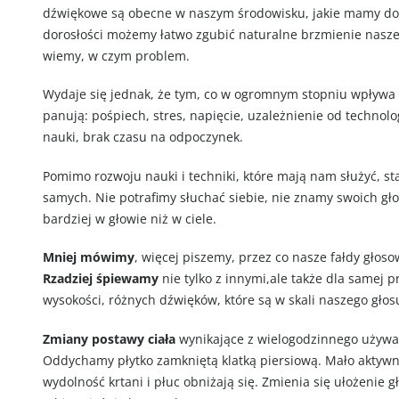
dźwiękowe są obecne w naszym środowisku, jakie mamy do
dorosłości możemy łatwo zgubić naturalne brzmienie naszeg
wiemy, w czym problem.
Wydaje się jednak, że tym, co w ogromnym stopniu wpływa 
panują: pośpiech, stres, napięcie, uzależnienie od technol
nauki, brak czasu na odpoczynek.
Pomimo rozwoju nauki i techniki, które mają nam służyć, st
samych. Nie potrafimy słuchać siebie, nie znamy swoich gło
bardziej w głowie niż w ciele.
Mniej mówimy
, więcej piszemy, przez co nasze fałdy głosow
Rzadziej śpiewamy
nie tylko z innymi,ale także dla samej 
wysokości, różnych dźwięków, które są w skali naszego głos
Zmiany postawy ciała
wynikające z wielogodzinnego używan
Oddychamy płytko zamkniętą klatką piersiową. Mało aktywny t
wydolność krtani i płuc obniżają się. Zmienia się ułożenie