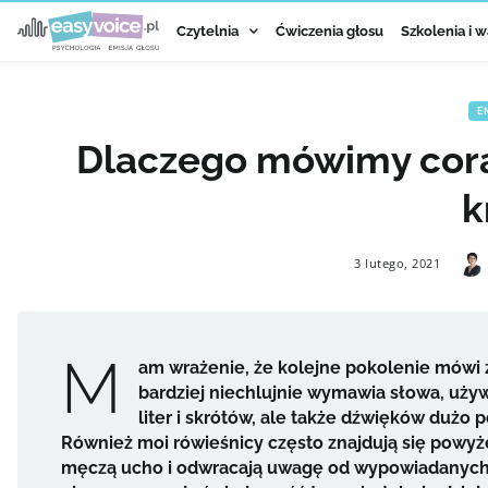
Czytelnia
Ćwiczenia głosu
Szkolenia i w
E
Dlaczego mówimy coraz
k
3 lutego, 2021
M
am wrażenie, że kolejne pokolenie mówi 
bardziej niechlujnie wymawia słowa, uży
liter i skrótów, ale także dźwięków dużo
Również moi rówieśnicy często znajdują się powyże
męczą ucho i odwracają uwagę od wypowiadanych sł