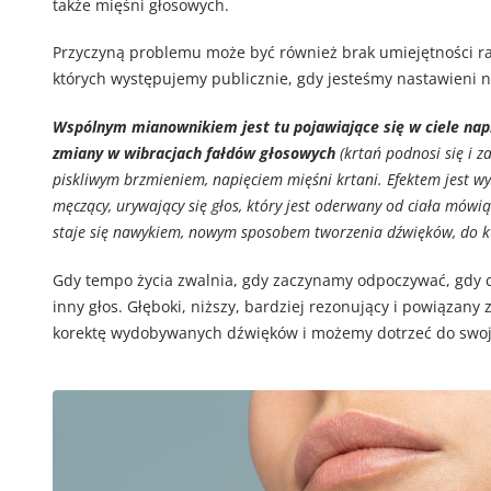
także mięśni głosowych.
Przyczyną problemu może być również brak umiejętności r
których występujemy publicznie, gdy jesteśmy nastawieni na
Wspólnym mianownikiem jest tu pojawiające się w ciele napię
zmiany w wibracjach fałdów głosowych
(krtań podnosi się i z
piskliwym brzmieniem, napięciem mięśni krtani. Efektem jest wyż
męczący, urywający się głos, który jest oderwany od ciała mówiąc
staje się nawykiem, nowym sposobem tworzenia dźwięków, do kt
Gdy tempo życia zwalnia, gdy zaczynamy odpoczywać, gdy cia
inny głos. Głęboki, niższy, bardziej rezonujący i powiązan
korektę wydobywanych dźwięków i możemy dotrzeć do swoj