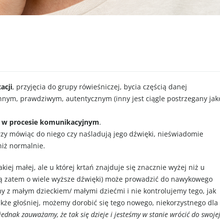
acji
, przyjęcia do grupy rówieśniczej, bycia częścią danej
innym, prawdziwym, autentycznym (inny jest ciągle postrzegany jak
y w procesie komunikacyjnym
.
rzy mówiąc do niego czy naśladują jego dźwięki, nieświadomie
niż normalnie.
ej małej, ale u której krtań znajduje się znacznie wyżej niż u
ają zatem o wiele wyższe dźwięki) może prowadzić do nawykowego
 z małym dzieckiem/ małymi dziećmi i nie kontrolujemy tego, jak
kże głośniej, możemy dorobić się tego nowego, niekorzystnego dla
 jednak zauważamy, że tak się dzieje i jesteśmy w stanie wrócić do swoje