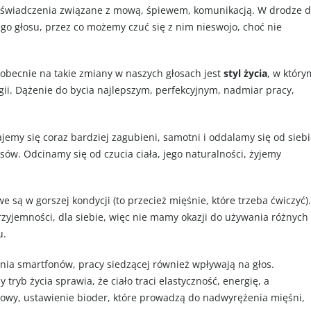
świadczenia związane z mową, śpiewem, komunikacją. W drodze 
o głosu, przez co możemy czuć się z nim nieswojo, choć nie
obecnie na takie zmiany w naszych głosach jest
styl życia
, w który
ogii. Dążenie do bycia najlepszym, perfekcyjnym, nadmiar pracy,
ajemy się coraz bardziej zagubieni, samotni i oddalamy się od sieb
sów. Odcinamy się od czucia ciała, jego naturalności, żyjemy
e są w gorszej kondycji (to przecież mięśnie, które trzeba ćwiczyć).
przyjemności, dla siebie, więc nie mamy okazji do używania różnych
u.
ia smartfonów, pracy siedzącej również wpływają na głos.
ryb życia sprawia, że ciało traci elastyczność, energię, a
 głowy, ustawienie bioder, które prowadzą do nadwyrężenia mięśni,