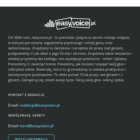
Od 2006 roku, easyvoice.pl - to pierwsze i jedyne w swoim rodzaju miejsce,
w którym poruszamy zagadnienia psychologii i emisji głosu oraz
samorozwoju. Znajdziesz tu ćwiczenia i narzędzia do pracy nad głosem,
podpowiemy Ci jak dbać o jego formę i zdrowie. Znajdziesz także ćwiczenia i
wiedzę przydatną dla każdego, kto występuje publicznie – mówi i śpiewa.
Pomożemy Ci zwalczyć tremę. Pokażemy, jak możesz rozwijać swój głos i
odkrywać siebie. Materiały, które tu gromadzimy to wiedza praktyczna z
teoretycznymi podstawami. To efekt ponad 15 lat pracy nad głosem i z
głosem. Zainspiruj się, zmień swoje życie. Okryj swój głos- odkryj siebie.
KONTAKT Z REDAKCJĄ
Email:
redakcja@easyvoice.pl
WSPÓŁPRACE, OFERTY
Email:
karol@easyvoice.pl
WIĘCEJ INFORMACJI