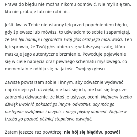
Prawa do błędu nie można nikomu odmówić. Nie myli się ten,
kto nie próbuje lub nie robi nic.
Jeśli tkwi w Tobie nieustanny lęk przed popełnieniem błędu,
gdy śpiewasz lub mówisz, to uświadom to sobie i zapamiętaj,
że ten
lęk hamuje i ogranicza Twój głos oraz jego możliwości
. Ten
lęk sprawia, że Twój głos ubiera się w fałszywą szatę, która
maskuje jego autentyczne brzmienie. Powoduje pojawienie
się w ciele napięcia oraz pewnego schematu myślowego, co
momentalnie odbija się na jakości Twojego głosu.
Zawsze powtarzam sobie i innym, aby odważnie wydawać
najróżniejszych dźwięki, nie bać się ich, nie bać się tego, że
zabrzmią dziwacznie, że ktoś je usłyszy, oceni.
Najpierw trzeba
dźwięk uwolnić, pokazać go innym- odważnie, aby móc go
następnie oszlifować i uczynić z niego piękny diament. Najpierw
trzeba go poznać, później stopniowo oswajać.
Zatem jeszcze raz powtórzę:
nie bój się błędów, pozwól