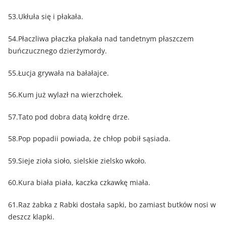
53.Ukłuła się i płakała.
54.Płaczliwa płaczka płakała nad tandetnym płaszczem
buńczucznego dzierżymordy.
55.Łucja grywała na bałałajce.
56.Kum już wylazł na wierzchołek.
57.Tato pod dobra datą kołdrę drze.
58.Pop popadii powiada, że chłop pobił sąsiada.
59.Sieje zioła sioło, sielskie zielsko wkoło.
60.Kura biała piała, kaczka czkawkę miała.
61.Raz żabka z Rabki dostała sapki, bo zamiast butków nosi w
deszcz klapki.