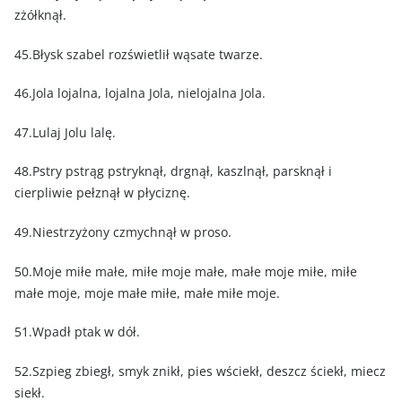
zżółknął.
45.Błysk szabel rozświetlił wąsate twarze.
46.Jola lojalna, lojalna Jola, nielojalna Jola.
47.Lulaj Jolu lalę.
48.Pstry pstrąg pstryknął, drgnął, kaszlnął, parsknął i
cierpliwie pełznął w płyciznę.
49.Niestrzyżony czmychnął w proso.
50.Moje miłe małe, miłe moje małe, małe moje miłe, miłe
małe moje, moje małe miłe, małe miłe moje.
51.Wpadł ptak w dół.
52.Szpieg zbiegł, smyk znikł, pies wściekł, deszcz ściekł, miecz
siekł.