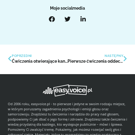
Moje socialmedia
POPRZEDNI
NASTĘPNY
Ćwiczenia otwierające kanał głosowy i uwalniające głos
Pierwsze ćwiczenia oddechowe
Od 2006 roku, easyvoice.pl - to pierwsze i jedyne w swoim rodzaju miejsce,
w którym poruszamy zagadnienia psychologii i emisji głosu oraz
samorozwoju. Znajdziesz tu ćwiczenia i narzędzia do pracy nad głosem,
podpowiemy Ci jak dbać o jego formę i zdrowie. Znajdziesz także ćwiczenia i
wiedzę przydatną dla każdego, kto występuje publicznie – mówi i śpiewa.
Pomożemy Ci zwalczyć tremę. Pokażemy, jak możesz rozwijać swój głos i
odkrywać siebie. Materiały, które tu gromadzimy to wiedza praktyczna z