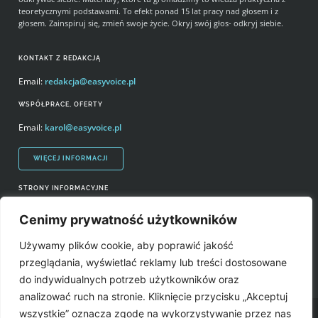
teoretycznymi podstawami. To efekt ponad 15 lat pracy nad głosem i z
głosem. Zainspiruj się, zmień swoje życie. Okryj swój głos- odkryj siebie.
KONTAKT Z REDAKCJĄ
Email:
redakcja@easyvoice.pl
WSPÓŁPRACE, OFERTY
Email:
karol@easyvoice.pl
WIĘCEJ INFORMACJI
STRONY INFORMACYJNE
Regulamin zakupów i polityka prywatności
Cenimy prywatność użytkowników
Prawa autorskie i wykorzystywanie treści serwisu
Używamy plików cookie, aby poprawić jakość
Źródła
przeglądania, wyświetlać reklamy lub treści dostosowane
do indywidualnych potrzeb użytkowników oraz
analizować ruch na stronie. Kliknięcie przycisku „Akceptuj
wszystkie” oznacza zgodę na wykorzystywanie przez nas