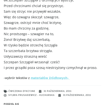
64.Szczepan Szczygieł z Grzmiących Bystrzyc
Przed chrzcinami chciał się przystrzyc.
Sam się strzyc nie przywykł wszakże,
Więc do szwagra skoczył: szwagrze,
Szwagrze, ostrzyż mnie choć krztynę,
Bo mam chrzciny za godzinę.
Nic prostszego – szwagier na to,
Żono! Brzytwę daj szczerbatą,
W rżysko będzie strzechę Szczygła
Ta szczerbata brzytwa strzygła.
Usłyszawszy straszną wieść
Szczepan Szczygieł wrzasnął: cześć!
I przez grządki poza szosą niestrzyżony czmychnął w proso.
-wybrór tekstów z
materiałów źródłowych-
ĆWICZENIA DYKCYJNE
31 PAŹDZIERNIKA, 2011
SYLWIA PRUSAKIEWICZ - KUCHARSKA
31 PAŹDZIERNIKA, 2011
PODZIEL SIĘ