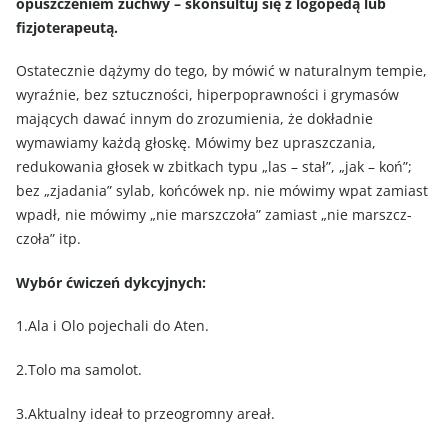
opuszczeniem żuchwy – skonsultuj się z logopedą lub
fizjoterapeutą.
Ostatecznie dążymy do tego, by mówić w naturalnym tempie,
wyraźnie, bez sztuczności, hiperpoprawności i grymasów
mających dawać innym do zrozumienia, że dokładnie
wymawiamy każdą głoskę. Mówimy bez upraszczania,
redukowania głosek w zbitkach typu „las – stał”, „jak – koń”;
bez „zjadania” sylab, końcówek np. nie mówimy wpat zamiast
wpadł, nie mówimy „nie marszczoła” zamiast „nie marszcz-
czoła” itp.
Wybór ćwiczeń dykcyjnych:
1.Ala i Olo pojechali do Aten.
2.Tolo ma samolot.
3.Aktualny ideał to przeogromny areał.