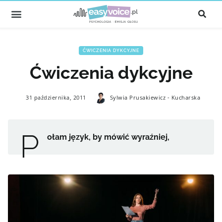
ĆWICZENIA DYKCYJNE
Ćwiczenia dykcyjne
31 października, 2011
Sylwia Prusakiewicz - Kucharska
P
ołam język, by mówić wyraźniej,