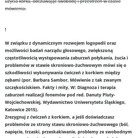
użycia korka, odczuwając swobodę i przestrzeń w czasie
mówienia.
!
W związku z dynamicznym rozwojem logopedii oraz
możliwości badań narządu głosowego, zwiększoną
częstotliwością występowania zaburzeń połykania, żucia i
problemów w stawie skroniowo-żuchwowym mówi się o
szkodliwości wykonywania ćwiczeń z korkiem między
zębami (por. Barbara Sambor, Mówienie z tak zwanym
szczękościskiem. Fakty i mity, W: Diagnoza i terapia
zaburzeń realizacji fonemów pod red. Danuty Pluty-
Wojciechowskiej, Wydawnictwo Uniwersytetu Śląskiego,
Katowice 2015).
Zrezygnuj z ćwiczeń z korkiem, a jeśli doświadczasz
problemów ze strony stawu skroniowo-żuchwowego (ból,
napięcie, trzaski, przeskakiwanie, problemy ze swobodnym