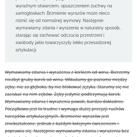
wyraźnym otwarciem, opuszczeniem żuchwy na
samogłoskach. Brzmienie wyrazów może nieco
różnić się od normalnej wymowy. Następnie
wymawiamy zdania i wyrażenia w naturalny sposób,
starając się zachować odczucia przestrzeni i
swobody jakie towarzyszyły lekko przesadzonej
artykulacji.
Wymawiamy zdania i wyrażenia z korkiem od wina. Bierzemy
niezbyt gruby korek od wina. Wkładamy go poziomo między
zęby, nie za głęboko, by nie blokować języka. Staramy się nie
zaciskać na nim zębów. Zęby jedynie podtrzymują korek.
Wymawiamy zdania i wyrażenia powoli, bardzo dokładnie.
Początkowo jest to trudne i wymaga dużej precyzji ruchów
narządów artykulacyjnych. Brzmienie wyrazów jest
zniekształcone. Jednak z każdym kolejnym ćwiczeniem –
poprawia się. Następnie wymawiamy zdania i wyrażenia bez