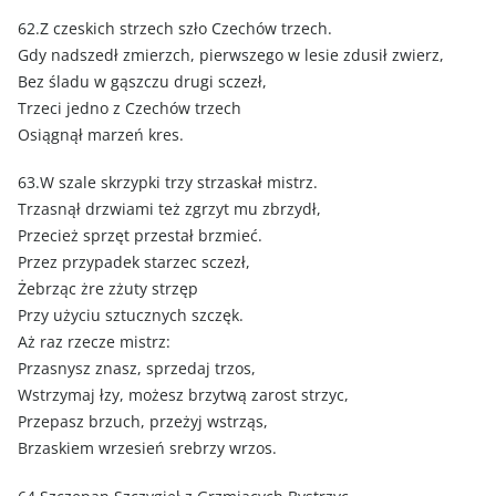
62.Z czeskich strzech szło Czechów trzech.
Gdy nadszedł zmierzch, pierwszego w lesie zdusił zwierz,
Bez śladu w gąszczu drugi sczezł,
Trzeci jedno z Czechów trzech
Osiągnął marzeń kres.
63.W szale skrzypki trzy strzaskał mistrz.
Trzasnął drzwiami też zgrzyt mu zbrzydł,
Przecież sprzęt przestał brzmieć.
Przez przypadek starzec sczezł,
Żebrząc żre zżuty strzęp
Przy użyciu sztucznych szczęk.
Aż raz rzecze mistrz:
Przasnysz znasz, sprzedaj trzos,
Wstrzymaj łzy, możesz brzytwą zarost strzyc,
Przepasz brzuch, przeżyj wstrząs,
Brzaskiem wrzesień srebrzy wrzos.