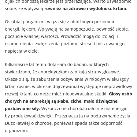
o jakich donoszą lekarze jest przerażająca. Warto uświadomić
sobie, że wpływają
również na zdrowie i wydolność krtani
.
Osłabiają organizm, wiążą się z obniżonym poziomem
energii, lękiem. Wpływają na samopoczucie, pewność siebie,
poczucie własnej wartości. Prowadzić mogą do izolacji i
osamotnienia, zwiększenia poziomu stresu i odczuwanego
napięcia w ciele.
Kilkanaście lat temu dotarłam do badań, w których
stwierdzono, że anorektyczkom zanikają struny głosowe.
Okazało się, że zaburzenia odżywiania w młodym wieku (gdy
krtań rośnie, w okresie dojrzewania) występuje nieprawidłowy
rozwój krtani, co może mieć nieodwracalne skutki.
Głosy osób
chorych na anoreksję są słabe, ciche, mało dźwięczne,
pozbawione siły.
Wykończone chorobą ciało nie ma energii,
by produkować dźwięki. Przeznacza ją na podtrzymanie życia.
Dużo łatwiej o chorobę, ponieważ spada także odporność
organizmu.