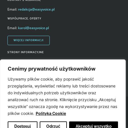
KONTAKT Z REDAKCJĄ
Email:
redakcja@easyvoice.pl
WSPÓŁPRACE, OFERTY
Email:
karol@easyvoice.pl
WIĘCEJ INFORMACJI
STRONY INFORMACYJNE
Regulamin zakupów i polityka prywatności
Cenimy prywatność użytkowników
Prawa autorskie i wykorzystywanie treści serwisu
Używamy plików cookie, aby poprawić jakość
Źródła
przeglądania, wyświetlać reklamy lub treści dostosowane
do indywidualnych potrzeb użytkowników oraz
analizować ruch na stronie. Kliknięcie przycisku „Akceptuj
Easyvoice.pl © 2006-2022. Wszystkie prawa zastrzeżone. Stronę zrobiły:
wszystkie” oznacza zgodę na wykorzystywanie przez nas
plików cookie.
Polityka Cookie
Dostosuj
Odrzuć
Akceptuj wszystko