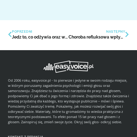
POPRZEDNI
NASTĘPNY
Jedz to, co odżywia oraz wzmacnia odporność, by nie chorować i móc pracować głosem
Choroba refluksowa wpływa na krtań
Od 2006 roku, easyvoice.pl - to pierwsze i jedyne w swoim rodzaju miejsce,
w którym poruszamy zagadnienia psychologii i emisji głosu oraz
samorozwoju. Znajdziesz tu ćwiczenia i narzędzia do pracy nad głosem,
podpowiemy Ci jak dbać o jego formę i zdrowie. Znajdziesz także ćwiczenia i
wiedzę przydatną dla każdego, kto występuje publicznie – mówi i śpiewa.
Pomożemy Ci zwalczyć tremę. Pokażemy, jak możesz rozwijać swój głos i
odkrywać siebie. Materiały, które tu gromadzimy to wiedza praktyczna z
teoretycznymi podstawami. To efekt ponad 15 lat pracy nad głosem i z
głosem. Zainspiruj się, zmień swoje życie. Okryj swój głos- odkryj siebie.