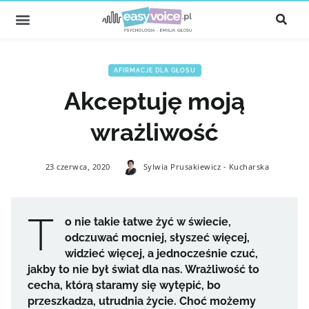
AFIRMACJE DLA GŁOSU
Akceptuję moją
wrażliwość
23 czerwca, 2020
Sylwia Prusakiewicz - Kucharska
T
o nie takie łatwe żyć w świecie,
odczuwać mocniej, słyszeć więcej,
widzieć więcej, a jednocześnie czuć,
jakby to nie był świat dla nas. Wrażliwość to
cecha, którą staramy się wytępić, bo
przeszkadza, utrudnia życie. Choć możemy