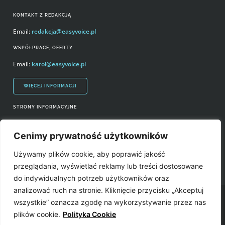
KONTAKT Z REDAKCJĄ
Email:
redakcja@easyvoice.pl
WSPÓŁPRACE, OFERTY
Email:
karol@easyvoice.pl
WIĘCEJ INFORMACJI
STRONY INFORMACYJNE
Regulamin zakupów i polityka prywatności
Cenimy prywatność użytkowników
Prawa autorskie i wykorzystywanie treści serwisu
Używamy plików cookie, aby poprawić jakość
Źródła
przeglądania, wyświetlać reklamy lub treści dostosowane
do indywidualnych potrzeb użytkowników oraz
analizować ruch na stronie. Kliknięcie przycisku „Akceptuj
Easyvoice.pl © 2006-2022. Wszystkie prawa zastrzeżone. Stronę zrobiły:
wszystkie” oznacza zgodę na wykorzystywanie przez nas
plików cookie.
Polityka Cookie