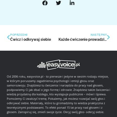
POPRZEDNI
NASTĘPNY
Ćwicz i odkrywaj siebie
Każde ćwiczenie prowadzi do celu
Od 2006 roku, easyvoice.pl - to pierwsze i jedyne w swoim rodzaju miejsce,
w którym poruszamy zagadnienia psychologii i emisji głosu oraz
samorozwoju. Znajdziesz tu ćwiczenia i narzędzia do pracy nad głosem,
podpowiemy Ci jak dbać o jego formę i zdrowie. Znajdziesz także ćwiczenia i
wiedzę przydatną dla każdego, kto występuje publicznie – mówi i śpiewa.
Pomożemy Ci zwalczyć tremę. Pokażemy, jak możesz rozwijać swój głos i
odkrywać siebie. Materiały, które tu gromadzimy to wiedza praktyczna z
teoretycznymi podstawami. To efekt ponad 15 lat pracy nad głosem i z
głosem. Zainspiruj się, zmień swoje życie. Okryj swój głos- odkryj siebie.