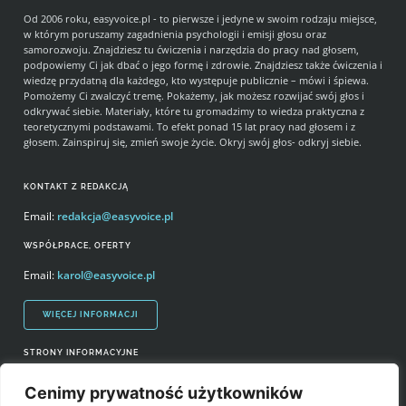
Od 2006 roku, easyvoice.pl - to pierwsze i jedyne w swoim rodzaju miejsce,
w którym poruszamy zagadnienia psychologii i emisji głosu oraz
samorozwoju. Znajdziesz tu ćwiczenia i narzędzia do pracy nad głosem,
podpowiemy Ci jak dbać o jego formę i zdrowie. Znajdziesz także ćwiczenia i
wiedzę przydatną dla każdego, kto występuje publicznie – mówi i śpiewa.
Pomożemy Ci zwalczyć tremę. Pokażemy, jak możesz rozwijać swój głos i
odkrywać siebie. Materiały, które tu gromadzimy to wiedza praktyczna z
teoretycznymi podstawami. To efekt ponad 15 lat pracy nad głosem i z
głosem. Zainspiruj się, zmień swoje życie. Okryj swój głos- odkryj siebie.
KONTAKT Z REDAKCJĄ
Email:
redakcja@easyvoice.pl
WSPÓŁPRACE, OFERTY
Email:
karol@easyvoice.pl
WIĘCEJ INFORMACJI
STRONY INFORMACYJNE
Regulamin zakupów i polityka prywatności
Cenimy prywatność użytkowników