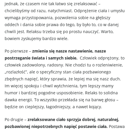
jednak, że czasem nie tak łatwo się zrelaksować –
chcielibyśmy od razu, natychmiast. Odprężenie ciała i umysłu
wymaga przystopowania, pozwolenia sobie na głębszy
oddech i dania sobie prawa do tego, by było to, co w danej
chwili jest. Relaksu trzeba się po prostu nauczyć. Warto,
bowiem zyskujemy bardzo wiele.
Po pierwsze –
zmienia się nasze nastawienie, nasze
postrzeganie świata i samych siebie.
Człowiek odprężony, to
człowiek zadowolony, radosny. Nie chodzi tu o rozleniwienie,
„rozlazłość”, ale o specyficzny stan ciała pozbawionego
zbędnych napięć, który sprawia, że lepiej ma się nasz duch.
Im więcej spokoju i chwil wytchnienia, tym lepszy mamy
humor i bardziej pogodne usposobienie. Relaks to solidna
dawka energii. To wszystko przekłada się na barwę głosu –
będzie on cieplejszy, łagodniejszy, a nawet kojący.
Po drugie –
zrelaksowane ciało sprzyja dobrej, naturalnej,
pozbawionej niepotrzebnych napięć postawie ciała.
Postawa