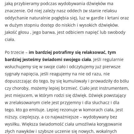
jaką przybieramy podczas wydobywania dźwięków ma
znaczenie. Od niej zależy nasz oddech (w stanie relaksu
oddychanie naturalnie pogłębia się), luz w gardle i krtani oraz
w dużym stopniu dostęp do niskich i wysokich dźwięków.
Jakość głosu , jego barwa, jest odbiciem napięć lub swobody
ciała.
Po trzecie –
im bardziej potrafimy się relaksować, tym
bardziej jesteśmy świadomi swojego ciała
. Jeśli regularnie
wsłuchujemy się w swoje ciało i odczytujemy już pierwsze
sygnały napięcia, jeśli reagujemy na nie od razu, nie
dopuszczając do tego, by się kumulowały i prowadziły do bólu
czy choroby, możemy lepiej brzmieć. Ciało jest instrumentem,
jest miejscem, w którym rodzi się dźwięk. Dźwięk powstający
w zrelaksowanym ciele jest przyjemny i dla słuchacz i dla
tego, kto go emituje. Lepiej rezonuje w komorach ciała, jest
niższy, cieplejszy, a co najważniejsze – wydobywany bez
wysiłku. Większa świadomość ciała umożliwia korygowanie
złych nawyków i szybsze uczenie się nowych, wokalnych