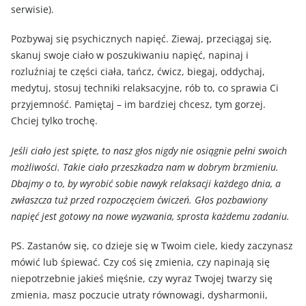
serwisie).
Pozbywaj się psychicznych napięć. Ziewaj, przeciągaj się,
skanuj swoje ciało w poszukiwaniu napięć, napinaj i
rozluźniaj te części ciała, tańcz, ćwicz, biegaj, oddychaj,
medytuj, stosuj techniki relaksacyjne, rób to, co sprawia Ci
przyjemność. Pamiętaj – im bardziej chcesz, tym gorzej.
Chciej tylko trochę.
Jeśli ciało jest spięte, to nasz głos nigdy nie osiągnie pełni swoich
możliwości. Takie ciało przeszkadza nam w dobrym brzmieniu.
Dbajmy o to, by wyrobić sobie nawyk relaksacji każdego dnia, a
zwłaszcza tuż przed rozpoczęciem ćwiczeń. Głos pozbawiony
napięć jest gotowy na nowe wyzwania, sprosta każdemu zadaniu.
PS. Zastanów się, co dzieje się w Twoim ciele, kiedy zaczynasz
mówić lub śpiewać. Czy coś się zmienia, czy napinają się
niepotrzebnie jakieś mięśnie, czy wyraz Twojej twarzy się
zmienia, masz poczucie utraty równowagi, dysharmonii,