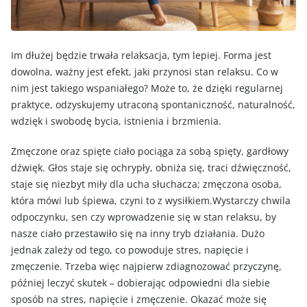
Im dłużej będzie trwała relaksacja, tym lepiej. Forma jest
dowolna, ważny jest efekt, jaki przynosi stan relaksu. Co w
nim jest takiego wspaniałego? Może to, że dzięki regularnej
praktyce, odzyskujemy utraconą spontaniczność, naturalność,
wdzięk i swobodę bycia, istnienia i brzmienia.
Zmęczone oraz spięte ciało pociąga za sobą spięty, gardłowy
dźwięk. Głos staje się ochrypły, obniża się, traci dźwięczność,
staje się niezbyt miły dla ucha słuchacza; zmęczona osoba,
która mówi lub śpiewa, czyni to z wysiłkiem.Wystarczy chwila
odpoczynku, sen czy wprowadzenie się w stan relaksu, by
nasze ciało przestawiło się na inny tryb działania. Dużo
jednak zależy od tego, co powoduje stres, napięcie i
zmęczenie. Trzeba więc najpierw zdiagnozować przyczynę,
później leczyć skutek – dobierając odpowiedni dla siebie
sposób na stres, napięcie i zmęczenie. Okazać może się