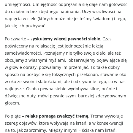
umiejętności. Umiejętność odprężania się daje nam gotowość
do działania bez zbędnego napinania. Uczy wrażliwości na
napięcia w ciele (których może nie jesteśmy świadomi) i tego,
jak się ich pozbywać.
Po czwarte – z
yskujemy więcej pewności siebie
. Czas
poświęcony na relaksację jest jednocześnie lekcją
samoświadomości. Poznajemy nie tylko swoje ciało, ale też
obcujemy z własnymi myślami, obserwujemy pojawiające się
w głowie obrazy, pozwalamy im przemijać. To także dobry
sposób na pozbycie się toksycznych przekonań, stawanie oko
w oko ze swoimi słabościami, ale i odkrywanie tego, co w nas
najlepsze. Osoba pewna siebie wydobywa silne, nośnie i
dźwięczne nuty, mówi pewniejszym, bardziej zdecydowanym
głosem.
Po piąte –
relaks pomaga zwalczyć tremę
. Trema wywołuje
szereg objawów, które wpływają na krtań, a w konsekwencji
na to, jak zabrzmimy. Między innymi – ściska nam krtań,