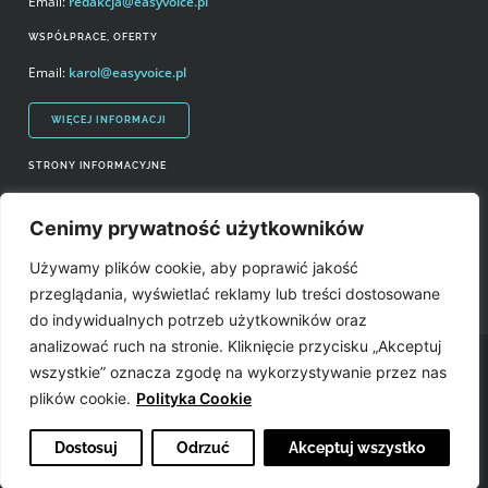
Email:
redakcja@easyvoice.pl
WSPÓŁPRACE, OFERTY
Email:
karol@easyvoice.pl
WIĘCEJ INFORMACJI
STRONY INFORMACYJNE
Regulamin zakupów i polityka prywatności
Cenimy prywatność użytkowników
Prawa autorskie i wykorzystywanie treści serwisu
Używamy plików cookie, aby poprawić jakość
Źródła
przeglądania, wyświetlać reklamy lub treści dostosowane
do indywidualnych potrzeb użytkowników oraz
analizować ruch na stronie. Kliknięcie przycisku „Akceptuj
Easyvoice.pl © 2006-2022. Wszystkie prawa zastrzeżone. Stronę zrobiły:
wszystkie” oznacza zgodę na wykorzystywanie przez nas
plików cookie.
Polityka Cookie
Dostosuj
Odrzuć
Akceptuj wszystko