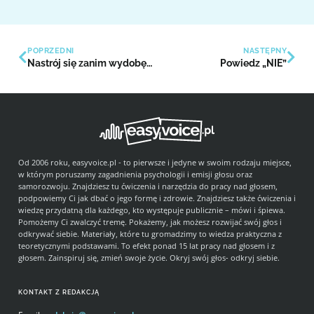
POPRZEDNI
NASTĘPNY
Nastrój się zanim wydobędziesz dźwięk
Powiedz „NIE”
Od 2006 roku, easyvoice.pl - to pierwsze i jedyne w swoim rodzaju miejsce,
w którym poruszamy zagadnienia psychologii i emisji głosu oraz
samorozwoju. Znajdziesz tu ćwiczenia i narzędzia do pracy nad głosem,
podpowiemy Ci jak dbać o jego formę i zdrowie. Znajdziesz także ćwiczenia i
wiedzę przydatną dla każdego, kto występuje publicznie – mówi i śpiewa.
Pomożemy Ci zwalczyć tremę. Pokażemy, jak możesz rozwijać swój głos i
odkrywać siebie. Materiały, które tu gromadzimy to wiedza praktyczna z
teoretycznymi podstawami. To efekt ponad 15 lat pracy nad głosem i z
głosem. Zainspiruj się, zmień swoje życie. Okryj swój głos- odkryj siebie.
KONTAKT Z REDAKCJĄ