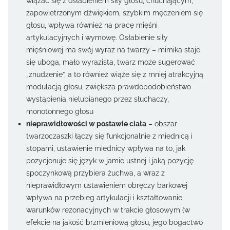
wiązać się z osłabieniem siły głosu, chuchającym,
zapowietrzonym dźwiękiem, szybkim męczeniem się
głosu, wpływa również na pracę mięśni
artykulacyjnych i wymowę. Osłabienie siły
mięśniowej ma swój wyraz na twarzy – mimika staje
się uboga, mało wyrazista, twarz może sugerować
„znudzenie”, a to również wiąże się z mniej atrakcyjną
modulacją głosu, zwiększa prawdopodobieństwo
wystąpienia nielubianego przez słuchaczy,
monotonnego głosu
nieprawidłowości w postawie ciała
– obszar
twarzoczaszki łączy się funkcjonalnie z miednicą i
stopami, ustawienie miednicy wpływa na to, jak
pozycjonuje się język w jamie ustnej i jaką pozycję
spoczynkową przybiera żuchwa, a wraz z
nieprawidłowym ustawieniem obręczy barkowej
wpływa na przebieg artykulacji i kształtowanie
warunków rezonacyjnych w trakcie głosowym (w
efekcie na jakość brzmieniową głosu, jego bogactwo