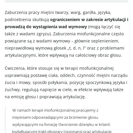
Zaburzenia pracy mięśni twarzy, warg, gardła, języka,
podniebienia skutkują
ograniczeniem w zakresie artykulacji i
prowadzą do wystąpienia wad wymowy
(mogą łączyć się
także z wadami zgryzu). Zaburzenia miofunkcjonalne często
powiązane są z wadami wymowy – głównie seplenieniem,
nieprawidłową wymową głosek „t, d, n, l” oraz z problemami
artykulacyjnymi, które wpływają na całościowy obraz głosu.
Ćwiczenia, które stosuje się w terapii miofunkcjonalnej
usprawniają postawę ciała, oddech, czynność mięśni narządu
żucia i mowy, sposób połykania, pozycję spoczynkową języka i
żuchwy, regulują napięcie w ciele, w efekcie wpływają także
na emisję głosu i poprawiają artykulację.
W ramach terapii miofunkcjonalnej pracujemy z
mięśniami odpowiadającymi za brzmienie głosu,
wpływającymi na fonację (tworzenie dźwięku w krtani),
kształtującymi trakt głosowy (rezonans) oraz artykulację,