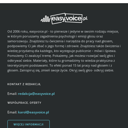
Od 2006 roku, easyvoice.pl - to pierwsze i jedyne w swoim rodzaju miejsce,
w którym poruszamy zagadnienia psychologii i emisji głosu oraz
samorozwoju. Znajdziesz tu ćwiczenia i narzędzia do pracy nad głosem,
podpowiemy Ci jak dbać o jego formę i zdrowie. Znajdziesz także ćwiczenia i
wiedzę przydatną dla każdego, kto występuje publicznie – mówi i śpiewa.
Pomożemy Ci zwalczyć tremę. Pokażemy, jak możesz rozwijać swój głos i
odkrywać siebie. Materiały, które tu gromadzimy to wiedza praktyczna z
teoretycznymi podstawami. To efekt ponad 15 lat pracy nad głosem i z
głosem. Zainspiruj się, zmień swoje życie. Okryj swój głos- odkryj siebie.
KONTAKT Z REDAKCJĄ
Email:
redakcja@easyvoice.pl
WSPÓŁPRACE, OFERTY
Email:
karol@easyvoice.pl
WIĘCEJ INFORMACJI