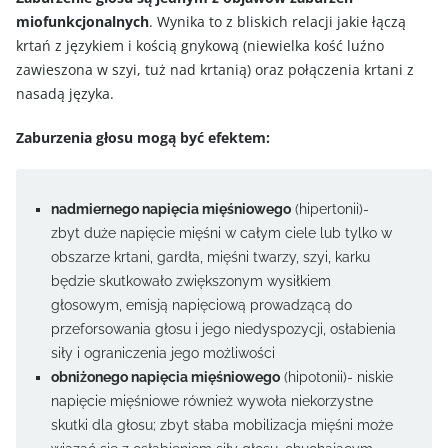
miofunkcjonalnych
. Wynika to z bliskich relacji jakie łączą
krtań z językiem i kością gnykową (niewielka kość luźno
zawieszona w szyi, tuż nad krtanią) oraz połączenia krtani z
nasadą języka.
Zaburzenia głosu mogą być efektem:
nadmiernego napięcia mięśniowego
(hipertonii)-
zbyt duże napięcie mięśni w całym ciele lub tylko w
obszarze krtani, gardła, mięśni twarzy, szyi, karku
będzie skutkowało zwiększonym wysiłkiem
głosowym, emisją napięciową prowadzącą do
przeforsowania głosu i jego niedyspozycji, osłabienia
siły i ograniczenia jego możliwości
obniżonego napięcia mięśniowego
(hipotonii)- niskie
napięcie mięśniowe również wywoła niekorzystne
skutki dla głosu; zbyt słaba mobilizacja mięśni może