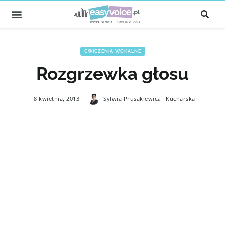
ĆWICZENIA WOKALNE
Rozgrzewka głosu
8 kwietnia, 2013
Sylwia Prusakiewicz - Kucharska