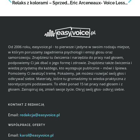
Relaks z kolorami – Sprzedawca lodów
Eric Arceneaux- Voice Lesson: „Riffs, Runs& Control ” cz.1
Od 2006 roku, easyvoice.pl - to pierwsze i jedyne w swoim rodzaju miejsce,
w którym poruszamy zagadnienia psychologii i emisji głosu oraz
samorozwoju. Znajdziesz tu ćwiczenia i narzędzia do pracy nad głosem,
podpowiemy Ci jak dbać o jego formę i zdrowie. Znajdziesz także ćwiczenia i
wiedzę przydatną dla każdego, kto występuje publicznie – mówi i śpiewa.
Pomożemy Ci zwalczyć tremę. Pokażemy, jak możesz rozwijać swój głos i
odkrywać siebie. Materiały, które tu gromadzimy to wiedza praktyczna z
teoretycznymi podstawami. To efekt ponad 15 lat pracy nad głosem i z
głosem. Zainspiruj się, zmień swoje życie. Okryj swój głos- odkryj siebie.
KONTAKT Z REDAKCJĄ
Email:
redakcja@easyvoice.pl
WSPÓŁPRACE, OFERTY
Email:
karol@easyvoice.pl