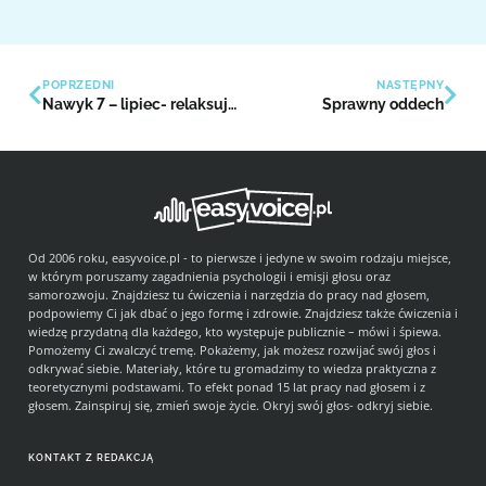
POPRZEDNI
NASTĘPNY
Nawyk 7 – lipiec- relaksuję się i odpoczywam
Sprawny oddech
Od 2006 roku, easyvoice.pl - to pierwsze i jedyne w swoim rodzaju miejsce,
w którym poruszamy zagadnienia psychologii i emisji głosu oraz
samorozwoju. Znajdziesz tu ćwiczenia i narzędzia do pracy nad głosem,
podpowiemy Ci jak dbać o jego formę i zdrowie. Znajdziesz także ćwiczenia i
wiedzę przydatną dla każdego, kto występuje publicznie – mówi i śpiewa.
Pomożemy Ci zwalczyć tremę. Pokażemy, jak możesz rozwijać swój głos i
odkrywać siebie. Materiały, które tu gromadzimy to wiedza praktyczna z
teoretycznymi podstawami. To efekt ponad 15 lat pracy nad głosem i z
głosem. Zainspiruj się, zmień swoje życie. Okryj swój głos- odkryj siebie.
KONTAKT Z REDAKCJĄ