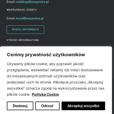
Email:
redakcja@easyvoice.pl
WSPÓŁPRACE, OFERTY
Email:
karol@easyvoice.pl
WIĘCEJ INFORMACJI
STRONY INFORMACYJNE
Regulamin zakupów i polityka prywatności
Cenimy prywatność użytkowników
Prawa autorskie i wykorzystywanie treści serwisu
Używamy plików cookie, aby poprawić jakość
Źródła
przeglądania, wyświetlać reklamy lub treści dostosowane
do indywidualnych potrzeb użytkowników oraz
analizować ruch na stronie. Kliknięcie przycisku „Akceptuj
Easyvoice.pl © 2006-2022. Wszystkie prawa zastrzeżone. Stronę zrobiły:
wszystkie” oznacza zgodę na wykorzystywanie przez nas
plików cookie.
Polityka Cookie
Dostosuj
Odrzuć
Akceptuj wszystko