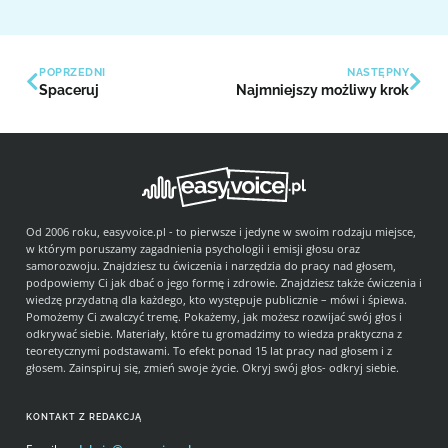
POPRZEDNI
NASTĘPNY
Spaceruj
Najmniejszy możliwy krok
Od 2006 roku, easyvoice.pl - to pierwsze i jedyne w swoim rodzaju miejsce,
w którym poruszamy zagadnienia psychologii i emisji głosu oraz
samorozwoju. Znajdziesz tu ćwiczenia i narzędzia do pracy nad głosem,
podpowiemy Ci jak dbać o jego formę i zdrowie. Znajdziesz także ćwiczenia i
wiedzę przydatną dla każdego, kto występuje publicznie – mówi i śpiewa.
Pomożemy Ci zwalczyć tremę. Pokażemy, jak możesz rozwijać swój głos i
odkrywać siebie. Materiały, które tu gromadzimy to wiedza praktyczna z
teoretycznymi podstawami. To efekt ponad 15 lat pracy nad głosem i z
głosem. Zainspiruj się, zmień swoje życie. Okryj swój głos- odkryj siebie.
KONTAKT Z REDAKCJĄ