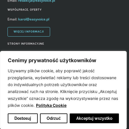
Email:
redakcja@easyvoice.pl
WSPÓŁPRACE, OFERTY
Email:
karol@easyvoice.pl
WIĘCEJ INFORMACJI
STRONY INFORMACYJNE
Regulamin zakupów i polityka prywatności
Cenimy prywatność użytkowników
Prawa autorskie i wykorzystywanie treści serwisu
Używamy plików cookie, aby poprawić jakość
Źródła
przeglądania, wyświetlać reklamy lub treści dostosowane
do indywidualnych potrzeb użytkowników oraz
analizować ruch na stronie. Kliknięcie przycisku „Akceptuj
Easyvoice.pl © 2006-2022. Wszystkie prawa zastrzeżone. Stronę zrobiły:
wszystkie” oznacza zgodę na wykorzystywanie przez nas
plików cookie.
Polityka Cookie
Dostosuj
Odrzuć
Akceptuj wszystko