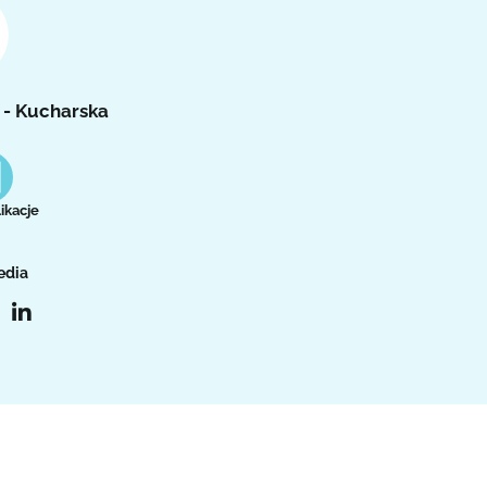
 - Kucharska
ikacje
edia