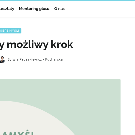
arsztaty
Mentoring głosu
O nas
OBRE MYŚLI
y możliwy krok
Sylwia Prusakiewicz - Kucharska