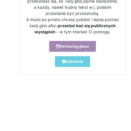
przekonasz się, że Twój głos płynie swobodnie,
a każdy, nawet trudny tekst w j. polskim
przestanie być przeszkodą.
A może po prostu chcesz polubić i lepiej poznać
swój głos albo
przestać bać się publicznych
wystąpień
– w tym również Ci pomogę.
Mentoring głosu
Szkolenia