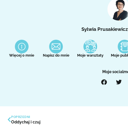
Sylwia Prusakiewicz
Więcej o mnie
Napisz do mnie
Moje warsztaty
Moje publ
Moje socialm
POPRZEDNI
Oddychaj i czuj