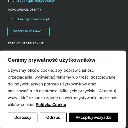
Email:
redakcja@easyvoice.pl
WSPÓŁPRACE, OFERTY
Email:
karol@easyvoice.pl
WIĘCEJ INFORMACJI
STRONY INFORMACYJNE
Regulamin zakupów i polityka prywatności
Cenimy prywatność użytkowników
Prawa autorskie i wykorzystywanie treści serwisu
Używamy plików cookie, aby poprawić jakość
Źródła
przeglądania, wyświetlać reklamy lub treści dostosowane
do indywidualnych potrzeb użytkowników oraz
analizować ruch na stronie. Kliknięcie przycisku „Akceptuj
Easyvoice.pl © 2006-2022. Wszystkie prawa zastrzeżone. Stronę zrobiły:
wszystkie” oznacza zgodę na wykorzystywanie przez nas
plików cookie.
Polityka Cookie
Dostosuj
Odrzuć
Akceptuj wszystko