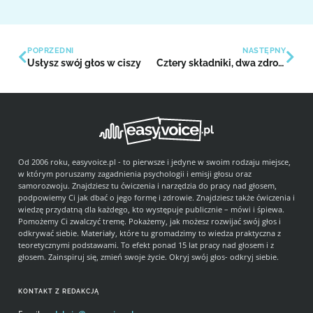
POPRZEDNI
NASTĘPNY
Usłysz swój głos w ciszy
Cztery składniki, dwa zdrowe napoje dla głosu
Od 2006 roku, easyvoice.pl - to pierwsze i jedyne w swoim rodzaju miejsce,
w którym poruszamy zagadnienia psychologii i emisji głosu oraz
samorozwoju. Znajdziesz tu ćwiczenia i narzędzia do pracy nad głosem,
podpowiemy Ci jak dbać o jego formę i zdrowie. Znajdziesz także ćwiczenia i
wiedzę przydatną dla każdego, kto występuje publicznie – mówi i śpiewa.
Pomożemy Ci zwalczyć tremę. Pokażemy, jak możesz rozwijać swój głos i
odkrywać siebie. Materiały, które tu gromadzimy to wiedza praktyczna z
teoretycznymi podstawami. To efekt ponad 15 lat pracy nad głosem i z
głosem. Zainspiruj się, zmień swoje życie. Okryj swój głos- odkryj siebie.
KONTAKT Z REDAKCJĄ