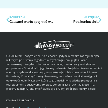
POPRZEDNI
NASTĘPNY
Czasami warto spojrzeć wstecz
Pod koniec dnia
Od 2006 roku, easyvoice.pl - to pierwsze i jedyne w swoim rodzaju miejsce,
w którym poruszamy zagadnienia psychologii i emisji głosu oraz
samorozwoju. Znajdziesz tu ćwiczenia i narzędzia do pracy nad głosem,
podpowiemy Ci jak dbać o jego formę i zdrowie. Znajdziesz także ćwiczenia i
wiedzę przydatną dla każdego, kto występuje publicznie – mówi i śpiewa.
Pomożemy Ci zwalczyć tremę. Pokażemy, jak możesz rozwijać swój głos i
odkrywać siebie. Materiały, które tu gromadzimy to wiedza praktyczna z
teoretycznymi podstawami. To efekt ponad 15 lat pracy nad głosem i z
głosem. Zainspiruj się, zmień swoje życie. Okryj swój głos- odkryj siebie.
KONTAKT Z REDAKCJĄ