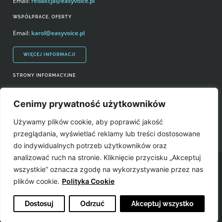
Email:
redakcja@easyvoice.pl
WSPÓŁPRACE, OFERTY
Email:
karol@easyvoice.pl
WIĘCEJ INFORMACJI
STRONY INFORMACYJNE
Regulamin zakupów i polityka prywatności
Cenimy prywatność użytkowników
Prawa autorskie i wykorzystywanie treści serwisu
Używamy plików cookie, aby poprawić jakość
Źródła
przeglądania, wyświetlać reklamy lub treści dostosowane
do indywidualnych potrzeb użytkowników oraz
analizować ruch na stronie. Kliknięcie przycisku „Akceptuj
Easyvoice.pl © 2006-2022. Wszystkie prawa zastrzeżone. Stronę zrobiły:
wszystkie” oznacza zgodę na wykorzystywanie przez nas
plików cookie.
Polityka Cookie
Dostosuj
Odrzuć
Akceptuj wszystko