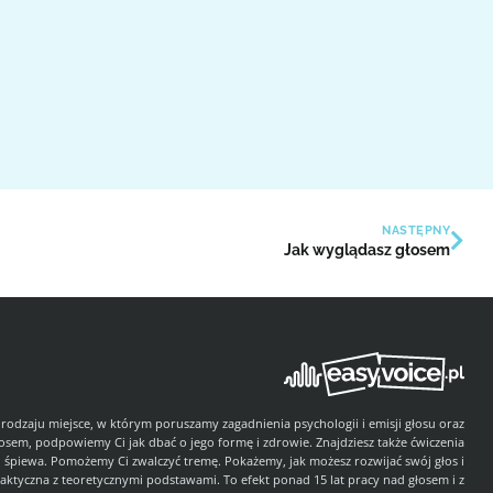
NASTĘPNY
Jak wyglądasz głosem
 rodzaju miejsce, w którym poruszamy zagadnienia psychologii i emisji głosu oraz
łosem, podpowiemy Ci jak dbać o jego formę i zdrowie. Znajdziesz także ćwiczenia
i śpiewa. Pomożemy Ci zwalczyć tremę. Pokażemy, jak możesz rozwijać swój głos i
aktyczna z teoretycznymi podstawami. To efekt ponad 15 lat pracy nad głosem i z