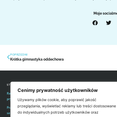
Moje socialm
POPRZEDNI
Krótka gimnastyka oddechowa
STRONY INFORMACYJNE
KONTAKT Z REDAKCJĄ
Cenimy prywatność użytkowników
Regulamin zakupów i polityka
Email:
redakcja@easyvoice.p
prywatności
Używamy plików cookie, aby poprawić jakość
WSPÓŁPRACE, OFERTY
przeglądania, wyświetlać reklamy lub treści dostosowane
Prawa autorskie i wykorzystywanie treści
Email:
karol@easyvoice.pl
do indywidualnych potrzeb użytkowników oraz
serwisu