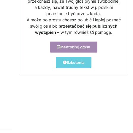
przekonasz się, że Twój głos płynie swobodnie,
a każdy, nawet trudny tekst w j. polskim
przestanie być przeszkodą.
A może po prostu chcesz polubić i lepiej poznać
swój głos albo
przestać bać się publicznych
wystąpień
– w tym również Ci pomogę.
Mentoring głosu
Szkolenia