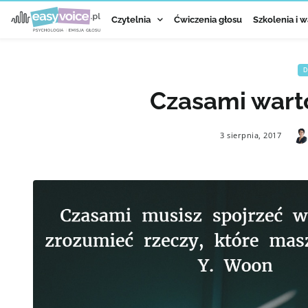
Czytelnia
Ćwiczenia głosu
Szkolenia i w
D
Czasami wart
3 sierpnia, 2017