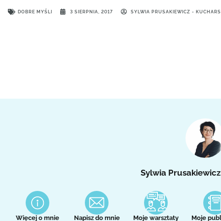
DOBRE MYŚLI
3 SIERPNIA, 2017
SYLWIA PRUSAKIEWICZ - KUCHAR
Sylwia Prusakiewicz
Więcej o mnie
Napisz do mnie
Moje warsztaty
Moje publ