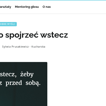
arsztaty
Mentoring głosu
O nas
OBRE MYŚLI
o spojrzeć wstecz
Sylwia Prusakiewicz - Kucharska