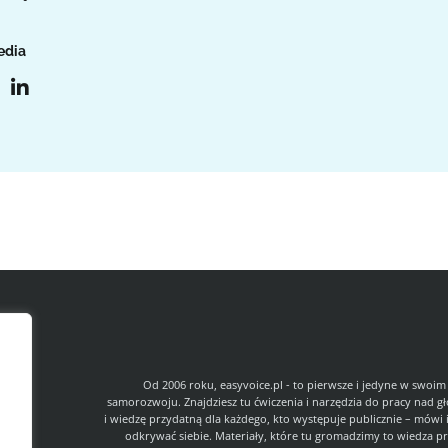
edia
l
Od 2006 roku, easyvoice.pl - to pierwsze i jedyne w swoim
samorozwoju. Znajdziesz tu ćwiczenia i narzędzia do pracy nad g
i wiedzę przydatną dla każdego, kto występuje publicznie – mówi 
odkrywać siebie. Materiały, które tu gromadzimy to wiedza pr