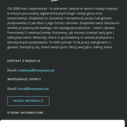
Od 2006 roku, easyvoice.pl - to pierwsze i jedyne w swoim rodzaju miejsce,
w którym poruszamy zagadnienia psychologii i emisji głosu oraz
samorozwoju. Znajdziesz tu ćwiczenia i narzędzia do pracy nad głosem,
podpowiemy Ci jak dbać o jego formę i zdrowie. Znajdziesz także ćwiczenia i
wiedzę przydatną dla każdego, kto występuje publicznie – mówi i śpiewa.
Pomożemy Ci zwalczyć tremę. Pokażemy, jak możesz rozwijać swój głos i
odkrywać siebie. Materiały, które tu gromadzimy to wiedza praktyczna z
teoretycznymi podstawami. To efekt ponad 15 lat pracy nad głosem i z
głosem. Zainspiruj się, zmień swoje życie. Okryj swój głos- odkryj siebie.
KONTAKT Z REDAKCJĄ
Email:
redakcja@easyvoice.pl
WSPÓŁPRACE, OFERTY
Email:
karol@easyvoice.pl
WIĘCEJ INFORMACJI
STRONY INFORMACYJNE
Regulamin zakupów i polityka prywatności